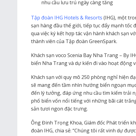
nhu cầu lưu trú ngày càng tăng
Tập đoàn IHG Hotels & Resorts
(IHG), một tr
sạn hàng đầu thế giới, tiếp tục đẩy mạnh tốc
qua việc ký kết hợp tác vận hành khách sạn v
thành viên của Tập đoàn GreenSpark.
Khách sạn
voco Scenia Bay Nha Trang – By IH
biển Nha Trang và dự kiến đi vào hoạt động v
Khách sạn với quy mô 250 phòng nghỉ hiện đại
sẽ mang đến tầm nhìn hướng biển ngoạn mục t
đến lý tưởng, đáp ứng nhu cầu tìm kiếm trải n
phố biển vốn nổi tiếng với những bãi cát trắn
sản tươi ngon đặc trưng.
Ông Đinh Trọng Khoa, Giám đốc Phát triển k
đoàn IHG, chia sẻ: “Chúng tôi rất vinh dự đư