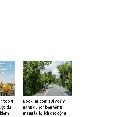
n top 4
Booking.com gợi ý cẩm
ược du
nang du lịch bền vững
 kiếm
mang lại lợi ích cho cộng