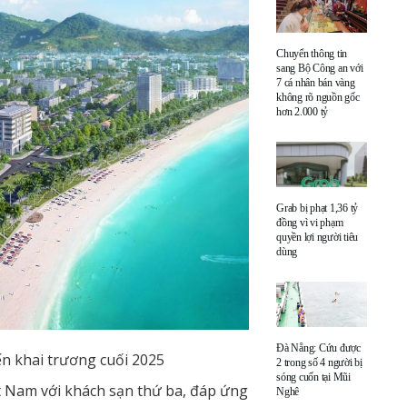
Chuyển thông tin
sang Bộ Công an với
7 cá nhân bán vàng
không rõ nguồn gốc
hơn 2.000 tỷ
Grab bị phạt 1,36 tỷ
đồng vì vi phạm
quyền lợi người tiêu
dùng
Đà Nẵng: Cứu được
ến khai trương cuối 2025
2 trong số 4 người bị
sóng cuốn tại Mũi
t Nam với khách sạn thứ ba, đáp ứng
Nghê