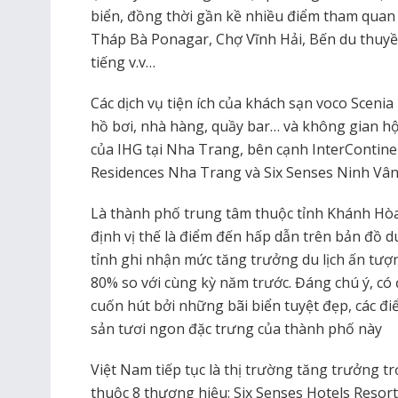
biển, đồng thời gần kề nhiều điểm tham quan 
Tháp Bà Ponagar, Chợ Vĩnh Hải, Bến du thuyề
tiếng v.v…
Các dịch vụ tiện ích của khách sạn voco Scen
hồ bơi, nhà hàng, quầy bar… và không gian hội
của IHG tại Nha Trang, bên cạnh InterContine
Residences Nha Trang và Six Senses Ninh Vân
Là thành phố trung tâm thuộc tỉnh Khánh Hò
định vị thế là điểm đến hấp dẫn trên bản đồ d
tỉnh ghi nhận mức tăng trưởng du lịch ấn tượn
80% so với cùng kỳ năm trước. Đáng chú ý, có đ
cuốn hút bởi những bãi biển tuyệt đẹp, các đi
sản tươi ngon đặc trưng của thành phố này
Việt Nam tiếp tục là thị trường tăng trưởng t
thuộc 8 thương hiệu: Six Senses Hotels Resort