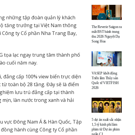
ong những tập đoàn quản lý khách
 độ tăng trưởng tại Việt Nam thông
The Reverie Saigon ra
mắt BST bánh trung
ới Công ty Cổ phần Nha Trang Bay,
thu 2026 Nguyệt Dạ
Song Hoa
G tọa lạc ngay trung tâm thành phố
ào cuối năm nay.
VASEP khởi động
, đẳng cấp 100% view biển trực diện
Triển lãm Thủy sản
Quốc tế VIETFISH
ừ toàn bộ 28 tầng. Đây sẽ là điểm
2026
ghiệm lưu trú đẳng cấp tại thành
g mịn, làn nước trong xanh và hải
5 dự án xuất sắc nhận
hu vực Đông Nam Á & Hàn Quốc, Tập
1,5 tỷ kinh phí làm
ợc đồng hành cùng Công ty Cổ phần
phim từ Dự án phim
ngắn CJ