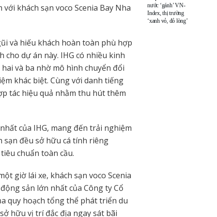
nước ‘gánh’ VN-
m với khách sạn voco Scenia Bay Nha
Index, thị trường
‘xanh vỏ, đỏ lòng’
gũi và hiếu khách hoàn toàn phù hợp
 cho dự án này. IHG có nhiều kinh
p hai và ba nhờ mô hình chuyển đổi
m khác biệt. Cùng với danh tiếng
hợp tác hiệu quả nhằm thu hút thêm
 nhất của IHG, mang đến trải nghiệm
ch sạn đều sở hữu cá tính riêng
tiêu chuẩn toàn cầu.
ột giờ lái xe, khách sạn voco Scenia
động sản lớn nhất của Công ty Cổ
 quy hoạch tổng thể phát triển du
ở hữu vị trí đắc địa ngay sát bãi