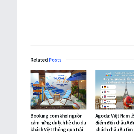
Related
Posts
Booking.com khơi nguồn
Agoda: Việt Nam lê
cảm hứng du lịch hè cho du
điểm đến châu Á đ
khách Việt thông qua trải
khách châu Âu tìm