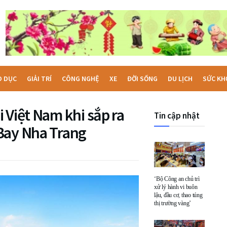
O DỤC
GIẢI TRÍ
CÔNG NGHỆ
XE
ĐỜI SỐNG
DU LỊCH
SỨC KH
 Việt Nam khi sắp ra
Tin cập nhật
 Bay Nha Trang
‘Bộ Công an chủ trì
xử lý hành vi buôn
lậu, đầu cơ, thao túng
thị trường vàng’