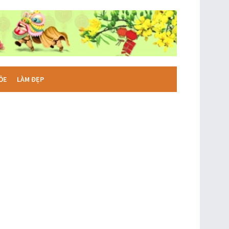
ỎE
LÀM ĐẸP