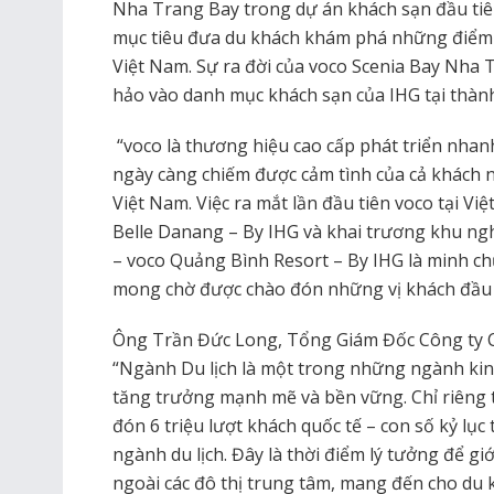
Nha Trang Bay trong dự án khách sạn đầu tiê
mục tiêu đưa du khách khám phá những điểm 
Việt Nam. Sự ra đời của voco Scenia Bay Nha 
hảo vào danh mục khách sạn của IHG tại thành
“voco là thương hiệu cao cấp phát triển nhan
ngày càng chiếm được cảm tình của cả khách n
Việt Nam. Việc ra mắt lần đầu tiên voco tại Vi
Belle Danang – By IHG và khai trương khu ngh
– voco Quảng Bình Resort – By IHG là minh ch
mong chờ được chào đón những vị khách đầu t
Ông Trần Đức Long, Tổng Giám Đốc Công ty C
“Ngành Du lịch là một trong những ngành kin
tăng trưởng mạnh mẽ và bền vững. Chỉ riêng 
đón 6 triệu lượt khách quốc tế – con số kỷ lụ
ngành du lịch. Đây là thời điểm lý tưởng để g
ngoài các đô thị trung tâm, mang đến cho du