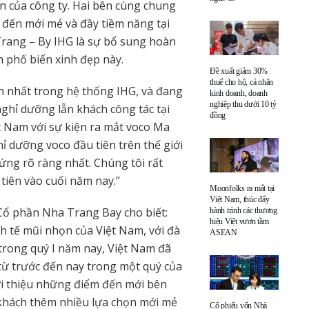
n của công ty. Hai bên cùng chung
đến mới mẻ và đầy tiềm năng tại
Trang – By IHG là sự bổ sung hoàn
 phố biển xinh đẹp này.
Đề xuất giảm 30%
thuế cho hộ, cá nhân
h nhất trong hệ thống IHG, và đang
kinh doanh, doanh
nghiệp thu dưới 10 tỷ
ghỉ dưỡng lẫn khách công tác tại
đồng
ệt Nam với sự kiện ra mắt voco Ma
ỉ dưỡng voco đầu tiên trên thế giới
ứng rõ ràng nhất. Chúng tôi rất
iên vào cuối năm nay.”
Moonfolks ra mắt tại
Việt Nam, thúc đẩy
ổ phần Nha Trang Bay cho biết:
hành trình các thương
hiệu Việt vươn tầm
h tế mũi nhọn của Việt Nam, với đà
ASEAN
trong quý I năm nay, Việt Nam đã
c từ trước đến nay trong một quý của
iới thiệu những điểm đến mới bên
 khách thêm nhiều lựa chọn mới mẻ
Cổ phiếu vốn Nhà