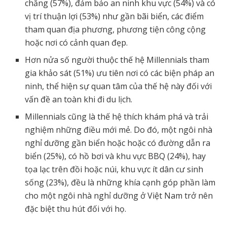
chăng (57%), đảm bảo an ninh khu vực (54%) và có
vị trí thuận lợi (53%) như gần bãi biển, các điểm
tham quan địa phương, phương tiện công cộng
hoặc nơi có cảnh quan đẹp.
Hơn nửa số người thuộc thế hệ Millennials tham
gia khảo sát (51%) ưu tiên nơi có các biện pháp an
ninh, thể hiện sự quan tâm của thế hệ này đối với
vấn đề an toàn khi đi du lịch.
Millennials cũng là thế hệ thích khám phá và trải
nghiệm những điều mới mẻ. Do đó, một ngôi nhà
nghỉ dưỡng gần biển hoặc hoặc có đường dẫn ra
biển (25%), có hồ bơi và khu vực BBQ (24%), hay
tọa lạc trên đồi hoặc núi, khu vực ít dân cư sinh
sống (23%), đều là những khía cạnh góp phần làm
cho một ngôi nhà nghỉ dưỡng ở Việt Nam trở nên
đặc biệt thu hút đối với họ.