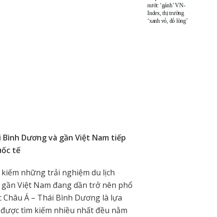
nước ‘gánh’ VN-
Index, thị trường
‘xanh vỏ, đỏ lòng’
 Bình Dương và gần Việt Nam tiếp
uốc tế
m kiếm những trải nghiệm du lịch
 lý gần Việt Nam đang dần trở nên phổ
c Châu Á – Thái Bình Dương là lựa
ế được tìm kiếm nhiều nhất đều nằm