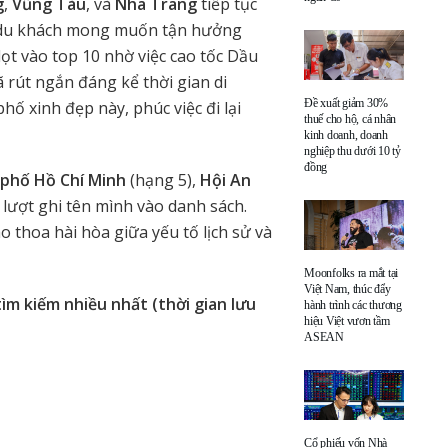
g
,
Vũng Tàu
, và
Nha Trang
tiếp tục
 du khách mong muốn tận hưởng
lọt vào top 10 nhờ việc cao tốc Dầu
ã rút ngắn đáng kể thời gian di
Đề xuất giảm 30%
ố xinh đẹp này, phúc việc đi lại
thuế cho hộ, cá nhân
kinh doanh, doanh
nghiệp thu dưới 10 tỷ
đồng
phố Hồ Chí Minh
(hạng 5),
Hội An
 lượt ghi tên mình vào danh sách.
 thoa hài hòa giữa yếu tố lịch sử và
Moonfolks ra mắt tại
Việt Nam, thúc đẩy
ìm kiếm nhiều nhất (thời gian lưu
hành trình các thương
hiệu Việt vươn tầm
ASEAN
Cổ phiếu vốn Nhà