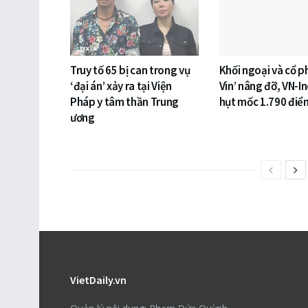
Truy tố 65 bị can trong vụ
Khối ngoại và cổ p
‘đại án’ xảy ra tại Viện
Vin’ nâng đỡ, VN-I
Pháp y tâm thần Trung
hụt mốc 1.790 điể
ương
VietDaily.vn