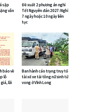
á sập
Đề xuất 2 phương án nghỉ
nặng vẫn
Tết Nguyên đán 2027: Nghỉ
7 ngày hoặc 10 ngày liên
tục
h báo về
Ban hành cáo trạng truy tố
p lỗ
tài xế xe tải tông nữ sinh tử
giá, lãi
vong ở Vĩnh Long