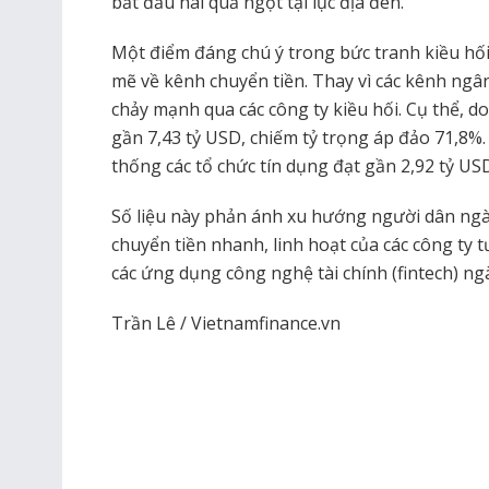
bắt đầu hái quả ngọt tại lục địa đen.
Một điểm đáng chú ý trong bức tranh kiều hố
mẽ về kênh chuyển tiền. Thay vì các kênh ngâ
chảy mạnh qua các công ty kiều hối. Cụ thể, do
gần 7,43 tỷ USD, chiếm tỷ trọng áp đảo 71,8%.
thống các tổ chức tín dụng đạt gần 2,92 tỷ US
Số liệu này phản ánh xu hướng người dân ngà
chuyển tiền nhanh, linh hoạt của các công ty t
các ứng dụng công nghệ tài chính (fintech) ngà
Trần Lê / Vietnamfinance.vn