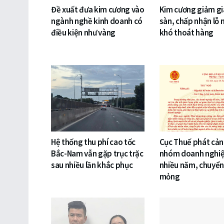
Đề xuất đưa kim cương vào
Kim cương giảm gi
ngành nghề kinh doanh có
sàn, chấp nhận lỗ 
điều kiện như vàng
khó thoát hàng
Hệ thống thu phí cao tốc
Cục Thuế phát cản
Bắc-Nam vẫn gặp trục trặc
nhóm doanh nghiệ
sau nhiều lần khắc phục
nhiều năm, chuyển 
mỏng