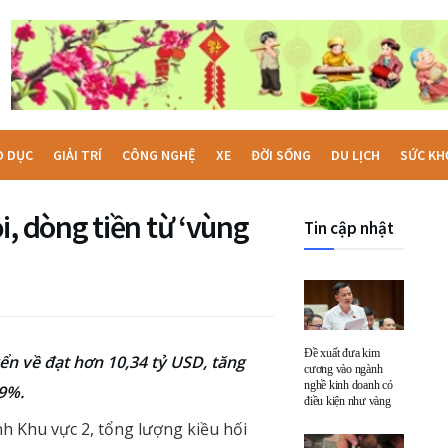
O DỤC
GIẢI TRÍ
CÔNG NGHỆ
XE
ĐỜI SỐNG
DU LỊCH
SỨC KH
i, dòng tiền từ ‘vùng
Tin cập nhật
Đề xuất đưa kim
ển về đạt hơn 10,34 tỷ USD, tăng
cương vào ngành
nghề kinh doanh có
39%.
điều kiện như vàng
h Khu vực 2, tổng lượng kiều hối