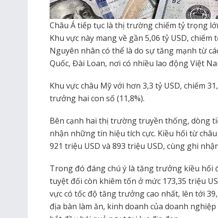
Châu Á tiếp tục là thị trường chiếm tỷ trọng lớ
Khu vực này mang về gần 5,06 tỷ USD, chiếm t
Nguyên nhân có thể là do sự tăng mạnh từ cá
Quốc, Đài Loan, nơi có nhiều lao động Việt Na
Khu vực châu Mỹ với hơn 3,3 tỷ USD, chiếm 31
trưởng hai con số (11,8%).
Bên cạnh hai thị trường truyền thống, dòng ti
nhận những tín hiệu tích cực. Kiều hối từ châ
921 triệu USD và 893 triệu USD, cùng ghi nhậ
Trong đó đáng chú ý là tăng trưởng kiều hối đ
tuyệt đối còn khiêm tốn ở mức 173,35 triệu U
vực có tốc độ tăng trưởng cao nhất, lên tới 3
địa bàn làm ăn, kinh doanh của doanh nghiệp