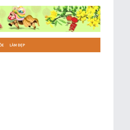
ỎE
LÀM ĐẸP