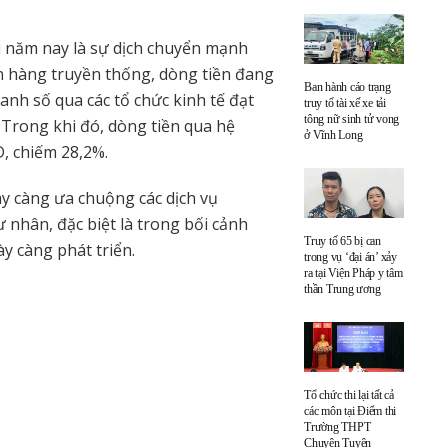
i năm nay là sự dịch chuyển mạnh
n hàng truyền thống, dòng tiền đang
Ban hành cáo trạng
anh số qua các tổ chức kinh tế đạt
truy tố tài xế xe tải
tông nữ sinh tử vong
 Trong khi đó, dòng tiền qua hệ
ở Vĩnh Long
D, chiếm 28,2%.
y càng ưa chuộng các dịch vụ
ư nhân, đặc biệt là trong bối cảnh
Truy tố 65 bị can
y càng phát triển.
trong vụ ‘đại án’ xảy
ra tại Viện Pháp y tâm
thần Trung ương
Tổ chức thi lại tất cả
các môn tại Điểm thi
Trường THPT
Chuyên Tuyên