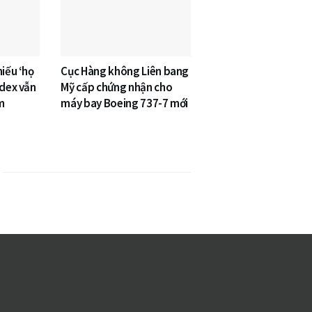
hiếu ‘họ
Cục Hàng không Liên bang
ndex vẫn
Mỹ cấp chứng nhận cho
m
máy bay Boeing 737-7 mới