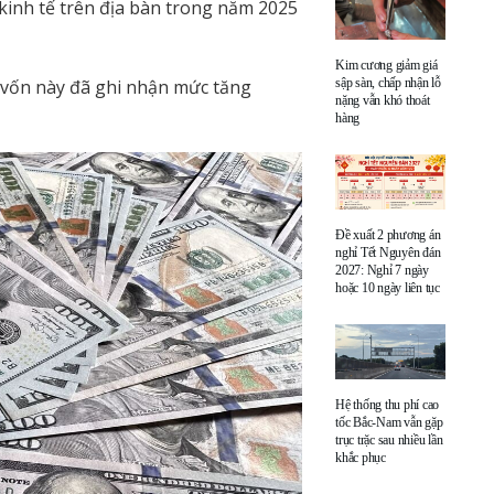
 kinh tế trên địa bàn trong năm 2025
Kim cương giảm giá
 vốn này đã ghi nhận mức tăng
sập sàn, chấp nhận lỗ
nặng vẫn khó thoát
hàng
Đề xuất 2 phương án
nghỉ Tết Nguyên đán
2027: Nghỉ 7 ngày
hoặc 10 ngày liên tục
Hệ thống thu phí cao
tốc Bắc-Nam vẫn gặp
trục trặc sau nhiều lần
khắc phục