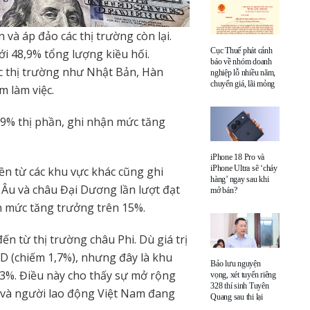
n và áp đảo các thị trường còn lại.
Cục Thuế phát cảnh
ới 48,9% tổng lượng kiều hối.
báo về nhóm doanh
c thị trường như Nhật Bản, Hàn
nghiệp lỗ nhiều năm,
chuyển giá, lãi mỏng
m làm việc.
,9% thị phần, ghi nhận mức tăng
iPhone 18 Pro và
iPhone Ultra sẽ ‘cháy
ền từ các khu vực khác cũng ghi
hàng’ ngay sau khi
u Âu và châu Đại Dương lần lượt đạt
mở bán?
n mức tăng trưởng trên 15%.
ến từ thị trường châu Phi. Dù giá trị
SD (chiếm 1,7%), nhưng đây là khu
Bảo lưu nguyện
9,3%. Điều này cho thấy sự mở rộng
vọng, xét tuyển riêng
328 thí sinh Tuyên
 và người lao động Việt Nam đang
Quang sau thi lại