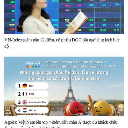
VN-Index giảm gần 12 điểm, cổ phiếu DGC bất ngờ tăng kịch biên
độ
Agoda: Việt Nam lên top 4 điểm đến châu Á được du khách châu