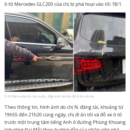
ô tô Mercedes GLC200 của chị bị phá hoại vào tối 18/1.
Ô tô Mercedes bị cào xước, đập kính lái khi đỗ trên vỉa hè.
Theo thông tin, hình ảnh do chị N. đăng tải, khoảng từ
19h55 đến 21h20 cùng ngày, chị đi ăn tối và đỗ xe ô tô
trước một trung tâm tiếng Anh ở đường Phùng Khoang
(phường Đại Mỗ) theo hướng dẫn của nhân viên nhà