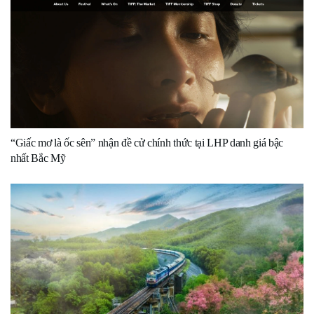
“Giấc mơ là ốc sên” nhận đề cử chính thức tại LHP danh giá bậc
nhất Bắc Mỹ