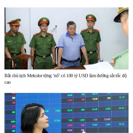
Bắt chủ tịch Mekolor từng ‘nổ’ có 100 tỷ USD làm đường sắt tốc độ
cao