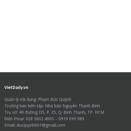
VietDaily.vn
Quản lý nội dung: Phạm Đức Quỳnh
Trưởng ban biên tập: Nhà báo Nguyễn Thanh Bình
Trụ sở: 49 đường D5, P. 25, Q. Bình Thạnh, TP. HCM
Điện thoại: 028 3602 4005 – 0919 099 989
Email: ducquynh001@gmail.com