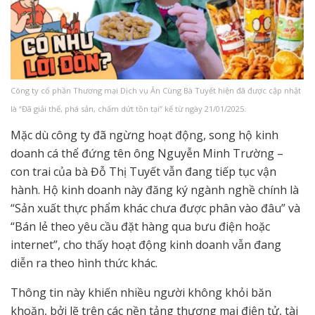
Công ty cổ phần Thương mại Dịch vụ Ăn Cùng Bà Tuyết hiện đã được cập nhật
là “Đã giải thể, phá sản, chấm dứt tồn tại” kể từ ngày 21/01/2025.
Mặc dù công ty đã ngừng hoạt động, song hộ kinh
doanh cá thể đứng tên ông Nguyễn Minh Trường –
con trai của bà Đỗ Thị Tuyết vẫn đang tiếp tục vận
hành. Hộ kinh doanh này đăng ký ngành nghề chính là
“Sản xuất thực phẩm khác chưa được phân vào đâu” và
“Bán lẻ theo yêu cầu đặt hàng qua bưu điện hoặc
internet”, cho thấy hoạt động kinh doanh vẫn đang
diễn ra theo hình thức khác.
Thông tin này khiến nhiều người không khỏi băn
khoăn, bởi lẽ trên các nền tảng thương mại điện tử, tài