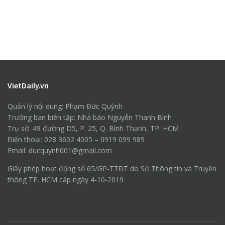
VietDaily.vn
Quản lý nội dung: Phạm Đức Quỳnh
Trưởng ban biên tập: Nhà báo Nguyễn Thanh Bình
Trụ sở: 49 đường D5, P. 25, Q. Bình Thạnh, TP. HCM
Điện thoại: 028 3602 4005 – 0919 099 989
Email: ducquynh001@gmail.com
Giấy phép hoạt động số 65/GP-TTĐT do Sở Thông tin và Truyền
thông TP. HCM cấp ngày 4-10-2019