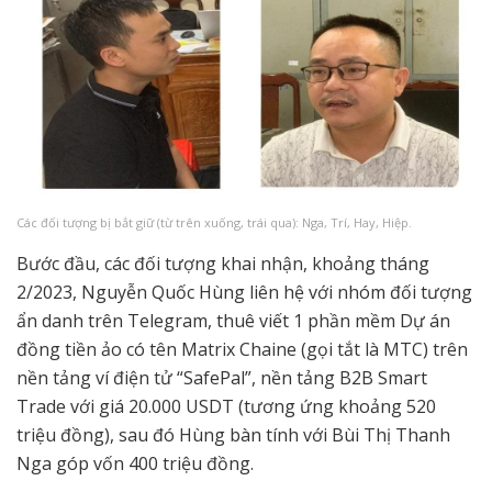
Các đối tượng bị bắt giữ (từ trên xuống, trái qua): Nga, Trí, Hay, Hiệp.
Bước đầu, các đối tượng khai nhận, khoảng tháng
2/2023, Nguyễn Quốc Hùng liên hệ với nhóm đối tượng
ẩn danh trên Telegram, thuê viết 1 phần mềm Dự án
đồng tiền ảo có tên Matrix Chaine (gọi tắt là MTC) trên
nền tảng ví điện tử “SafePal”, nền tảng B2B Smart
Trade với giá 20.000 USDT (tương ứng khoảng 520
triệu đồng), sau đó Hùng bàn tính với Bùi Thị Thanh
Nga góp vốn 400 triệu đồng.