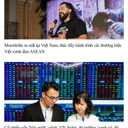
Moonfolks ra mắt tại Việt Nam, thúc đẩy hành trình các thương hiệu
Việt vươn tầm ASEAN
Cổ phiếu vốn Nhà nước ‘gánh’ VN-Index, thị trường ‘xanh vỏ, đỏ