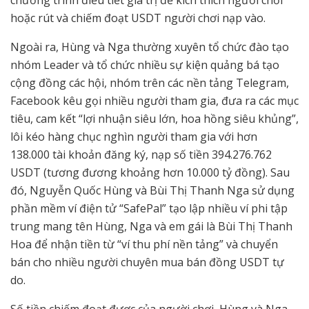
chương trình điều tiết giá trị để kích thích người chơi
hoặc rút và chiếm đoạt USDT người chơi nạp vào.
Ngoài ra, Hùng và Nga thường xuyên tổ chức đào tạo
nhóm Leader và tổ chức nhiều sự kiện quảng bá tạo
cộng đồng các hội, nhóm trên các nền tảng Telegram,
Facebook kêu gọi nhiều người tham gia, đưa ra các mục
tiêu, cam kết “lợi nhuận siêu lớn, hoa hồng siêu khủng”,
lôi kéo hàng chục nghìn người tham gia với hơn
138.000 tài khoản đăng ký, nạp số tiền 394.276.762
USDT (tương đương khoảng hơn 10.000 tỷ đồng). Sau
đó, Nguyễn Quốc Hùng và Bùi Thị Thanh Nga sử dụng
phần mềm ví điện tử “SafePal” tạo lập nhiều ví phi tập
trung mang tên Hùng, Nga và em gái là Bùi Thị Thanh
Hoa để nhận tiền từ “ví thu phí nền tảng” và chuyển
bán cho nhiều người chuyên mua bán đồng USDT tự
do.