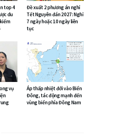
n top 4
Đề xuất 2 phương án nghỉ
ược du
Tết Nguyên đán 2027: Nghỉ
 kiếm
7 ngày hoặc 10 ngày liên
6
tục
rong vụ
Áp thấp nhiệt đới vào Biển
Viện
Đông, tác động mạnh đến
rung
vùng biển phía Đông Nam