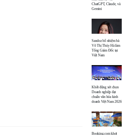
ChatGPT, Claude, và
Gemini
Sandoz bổ nhiệm bà
Võ Thị Thúy Hà làm
Tổng Giám Đốc tại
Việt Nam
Khởi động xét chọn
Doanh nghiệp đạt
chuẩn văn hóa kinh
doanh Việt Nam 2026
Booking.com khơi