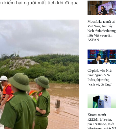
m kiếm hai người mất tích khi đi qua
Moonfolks ra mắt tại
Việt Nam, thúc đẩy
hành trình các thương
hiệu Việt vươn tầm
ASEAN
Cổ phiếu vốn Nhà
nước ‘gánh’ VN-
Index, thị trường
‘xanh vỏ, đỏ lòng’
Xiaomi ra mắt
REDMI 17 Series,
pin 7.500mAh, thiết
kế trẻ trung, giá từ 5,5