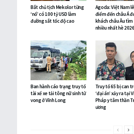
Bắt chủ tịch Mekolor từng
Agoda: Việt Nam lê
‘nổ’ có 100 tỷ USD làm
điểm đến châu Á đ
đường sắt tốc độ cao
khách châu Âu tìm
nhiều nhất hè 202
Ban hành cáo trạng truy tố
Truy tố 65 bị can t
tài xế xe tải tông nữ sinh tử
‘đại án’ xảy ra tại 
vong ở Vĩnh Long
Pháp y tâm thần T
ương