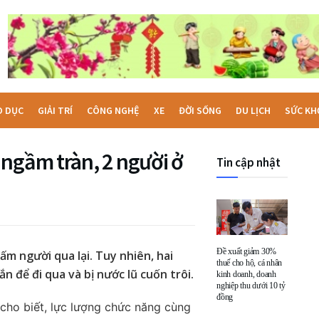
O DỤC
GIẢI TRÍ
CÔNG NGHỆ
XE
ĐỜI SỐNG
DU LỊCH
SỨC KH
 ngầm tràn, 2 người ở
Tin cập nhật
Đề xuất giảm 30%
m người qua lại. Tuy nhiên, hai
thuế cho hộ, cá nhân
n để đi qua và bị nước lũ cuốn trôi.
kinh doanh, doanh
nghiệp thu dưới 10 tỷ
đồng
cho biết, lực lượng chức năng cùng