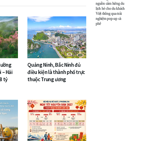
nguồn cảm hứng du
lịch hè cho du khách
Việt thông qua trải
nghiệm pop-up cà
phê
đường
Quảng Ninh, Bắc Ninh đủ
i – Hải
điều kiện là thành phố trực
8 tỷ
thuộc Trung ương