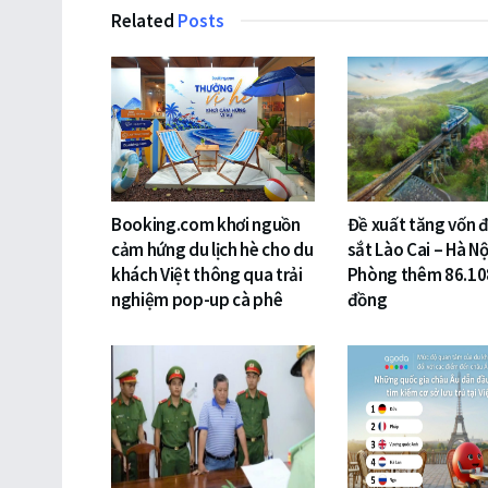
Related
Posts
Booking.com khơi nguồn
Đề xuất tăng vốn 
cảm hứng du lịch hè cho du
sắt Lào Cai – Hà Nộ
khách Việt thông qua trải
Phòng thêm 86.10
nghiệm pop-up cà phê
đồng