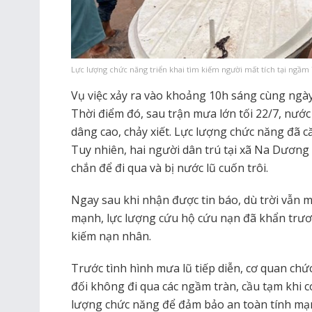
Lực lượng chức năng triển khai tìm kiếm người mất tích tại ngầm
Vụ việc xảy ra vào khoảng 10h sáng cùng ngày
Thời điểm đó, sau trận mưa lớn tối 22/7, nướ
dâng cao, chảy xiết. Lực lượng chức năng đã c
Tuy nhiên, hai người dân trú tại xã Na Dương
chắn để đi qua và bị nước lũ cuốn trôi.
Ngay sau khi nhận được tin báo, dù trời vẫn 
mạnh, lực lượng cứu hộ cứu nạn đã khẩn trươ
kiếm nạn nhân.
Trước tình hình mưa lũ tiếp diễn, cơ quan ch
đối không đi qua các ngầm tràn, cầu tạm khi c
lượng chức năng để đảm bảo an toàn tính mạ