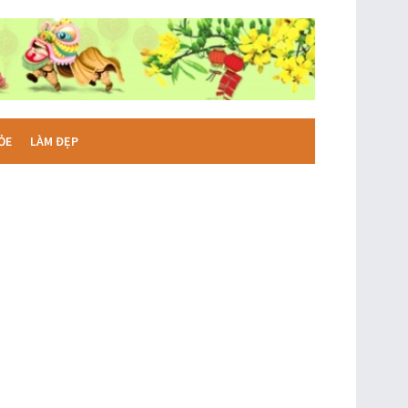
ỎE
LÀM ĐẸP