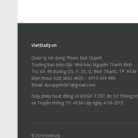
VietDaily.vn
Quản lý nội dung: Phạm Đức Quỳnh
Trưởng ban biên tập: Nhà báo Nguyễn Thanh Bình
Trụ sở: 49 đường D5, P. 25, Q. Bình Thạnh, TP. HCM
Điện thoại: 028 3602 4005 – 0919 099 989
Email: ducquynh001@gmail.com
Giấy phép hoạt động số 65/GP-TTĐT do Sở Thông ti
và Truyền thông TP. HCM cấp ngày 4-10-2019
© 2019
VietDaily