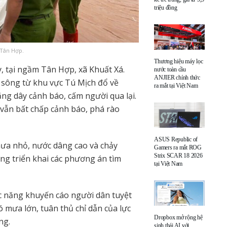
triệu đồng
 Tân Hợp.
Thương hiệu máy lọc
, tại ngầm Tân Hợp, xã Khuất Xá.
nước toàn cầu
ANJIER chính thức
c sông từ khu vực Tú Mịch đổ về
ra mắt tại Việt Nam
ăng dây cảnh báo, cấm người qua lại.
 vẫn bất chấp cảnh báo, phá rào
ASUS Republic of
mưa nhỏ, nước dâng cao và chảy
Gamers ra mắt ROG
Strix SCAR 18 2026
ng triển khai các phương án tìm
tại Việt Nam
ức năng khuyến cáo người dân tuyệt
ó mưa lớn, tuân thủ chỉ dẫn của lực
Dropbox mở rộng hệ
ng.
sinh thái AI với