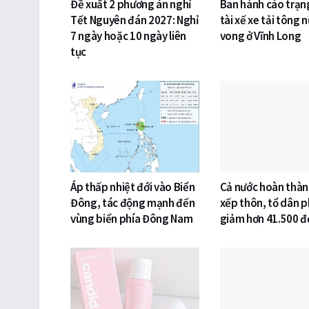
Đề xuất 2 phương án nghỉ
Ban hành cáo trạng
Tết Nguyên đán 2027: Nghỉ
tài xế xe tải tông n
7 ngày hoặc 10 ngày liên
vong ở Vĩnh Long
tục
Áp thấp nhiệt đới vào Biển
Cả nước hoàn thàn
Đông, tác động mạnh đến
xếp thôn, tổ dân p
vùng biển phía Đông Nam
giảm hơn 41.500 đơ