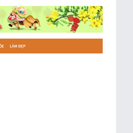
ỎE
LÀM ĐẸP