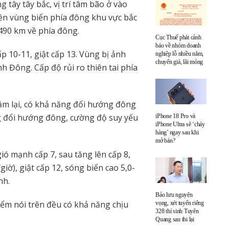
 tây tây bắc, vị trí tâm bão ở vào
rên vùng biển phía đông khu vực bắc
490 km về phía đông.
Cục Thuế phát cảnh
báo về nhóm doanh
 10-11, giật cấp 13. Vùng bị ảnh
nghiệp lỗ nhiều năm,
chuyển giá, lãi mỏng
h Đông. Cấp độ rủi ro thiên tai phía
hậm lại, có khả năng đổi hướng đông
g đổi hướng đông, cường độ suy yếu
iPhone 18 Pro và
iPhone Ultra sẽ ‘cháy
hàng’ ngay sau khi
mở bán?
ó mạnh cấp 7, sau tăng lên cấp 8,
iờ), giật cấp 12, sóng biển cao 5,0-
nh.
Bảo lưu nguyện
ểm nói trên đều có khả năng chịu
vọng, xét tuyển riêng
328 thí sinh Tuyên
Quang sau thi lại