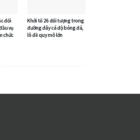
c đối
Khởi tố 26 đối tượng trong
 đầu vụ
đường dây cá độ bóng đá,
m chức
lô đề quy mô lớn