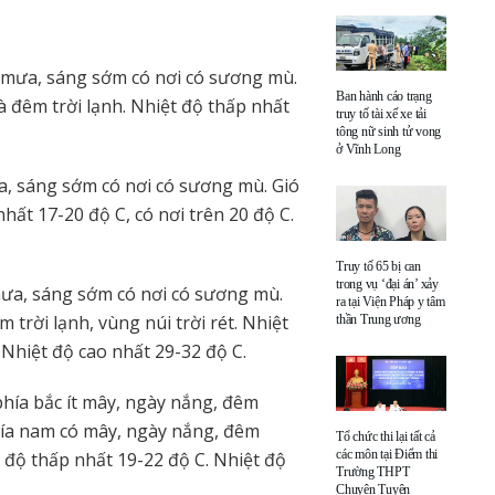
 mưa, sáng sớm có nơi có sương mù.
Ban hành cáo trạng
à đêm trời lạnh. Nhiệt độ thấp nhất
truy tố tài xế xe tải
tông nữ sinh tử vong
ở Vĩnh Long
, sáng sớm có nơi có sương mù. Gió
hất 17-20 độ C, có nơi trên 20 độ C.
Truy tố 65 bị can
trong vụ ‘đại án’ xảy
ưa, sáng sớm có nơi có sương mù.
ra tại Viện Pháp y tâm
trời lạnh, vùng núi trời rét. Nhiệt
thần Trung ương
 Nhiệt độ cao nhất 29-32 độ C.
hía bắc ít mây, ngày nắng, đêm
ía nam có mây, ngày nắng, đêm
Tổ chức thi lại tất cả
các môn tại Điểm thi
 độ thấp nhất 19-22 độ C. Nhiệt độ
Trường THPT
Chuyên Tuyên