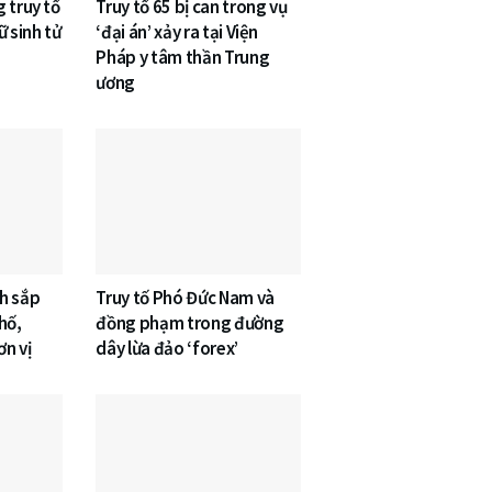
 truy tố
Truy tố 65 bị can trong vụ
ữ sinh tử
‘đại án’ xảy ra tại Viện
Pháp y tâm thần Trung
ương
h sắp
Truy tố Phó Đức Nam và
hố,
đồng phạm trong đường
n vị
dây lừa đảo ‘forex’