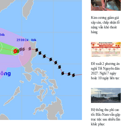
Kim cương giảm giá
sập sàn, chấp nhận lỗ
nặng vẫn khó thoát
hàng
Đề xuất 2 phương án
nghỉ Tết Nguyên đán
2027: Nghỉ 7 ngày
hoặc 10 ngày liên tục
Hệ thống thu phí cao
tốc Bắc-Nam vẫn gặp
trục trặc sau nhiều lần
khắc phục