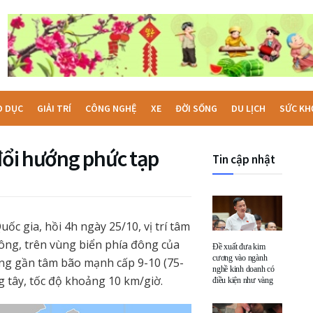
O DỤC
GIẢI TRÍ
CÔNG NGHỆ
XE
ĐỜI SỐNG
DU LỊCH
SỨC KH
 đổi hướng phức tạp
Tin cập nhật
c gia, hồi 4h ngày 25/10, vị trí tâm
ông, trên vùng biển phía đông của
Đề xuất đưa kim
cương vào ngành
ng gần tâm bão mạnh cấp 9-10 (75-
nghề kinh doanh có
g tây, tốc độ khoảng 10 km/giờ.
điều kiện như vàng