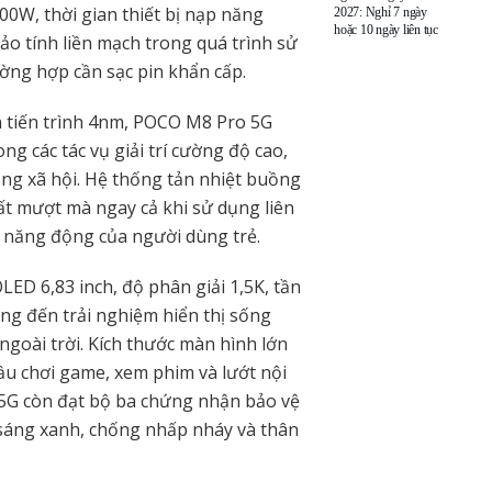
0W, thời gian thiết bị nạp năng
2027: Nghỉ 7 ngày
hoặc 10 ngày liên tục
o tính liền mạch trong quá trình sử
ờng hợp cần sạc pin khẩn cấp.
ên tiến trình 4nm, POCO M8 Pro 5G
g các tác vụ giải trí cường độ cao,
ng xã hội. Hệ thống tản nhiệt buồng
uất mượt mà ngay cả khi sử dụng liên
g năng động của người dùng trẻ.
D 6,83 inch, độ phân giải 1,5K, tần
ang đến trải nghiệm hiển thị sống
ngoài trời. Kích thước màn hình lớn
ầu chơi game, xem phim và lướt nội
5G còn đạt bộ ba chứng nhận bảo vệ
sáng xanh, chống nhấp nháy và thân