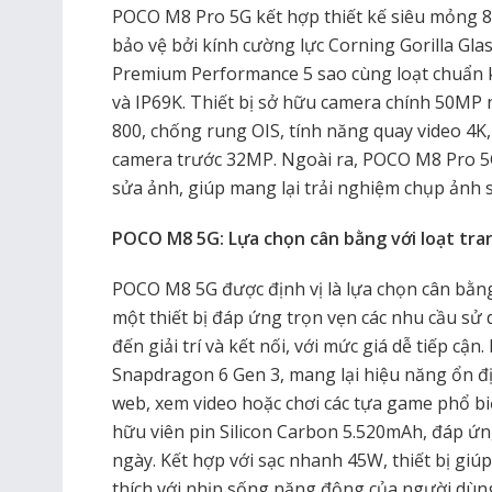
POCO M8 Pro 5G kết hợp thiết kế siêu mỏng 8
bảo vệ bởi kính cường lực Corning Gorilla Gla
Premium Performance 5 sao cùng loạt chuẩn k
và IP69K. Thiết bị sở hữu camera chính 50MP n
800, chống rung OIS, tính năng quay video 4
camera trước 32MP. Ngoài ra, POCO M8 Pro 5G
sửa ảnh, giúp mang lại trải nghiệm chụp ảnh
POCO M8 5G: Lựa chọn cân bằng với loạt tran
POCO M8 5G được định vị là lựa chọn cân bằn
một thiết bị đáp ứng trọn vẹn các nhu cầu sử 
đến giải trí và kết nối, với mức giá dễ tiếp cậ
Snapdragon 6 Gen 3, mang lại hiệu năng ổn đị
web, xem video hoặc chơi các tựa game phổ b
hữu viên pin Silicon Carbon 5.520mAh, đáp ứn
ngày. Kết hợp với sạc nhanh 45W, thiết bị giúp
thích với nhịp sống năng động của người dùng