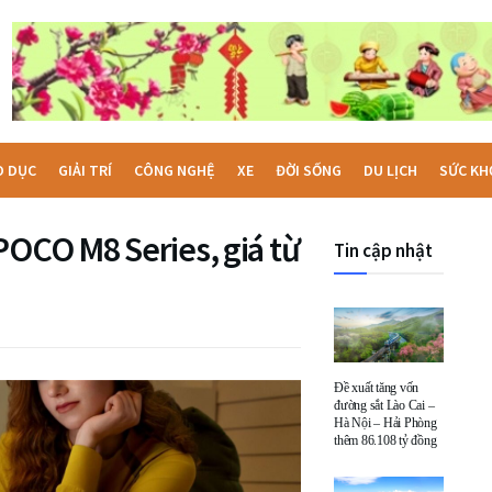
O DỤC
GIẢI TRÍ
CÔNG NGHỆ
XE
ĐỜI SỐNG
DU LỊCH
SỨC KH
POCO M8 Series, giá từ
Tin cập nhật
Đề xuất tăng vốn
đường sắt Lào Cai –
Hà Nội – Hải Phòng
thêm 86.108 tỷ đồng