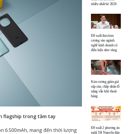
nhiều nhất hè 2026
Đề xuất đưa kim
cương vào ngành
nghề kinh doanh có
điều kiện như vàng
Kim cương giảm giá
sập sàn, chấp nhận lỗ
nặng vẫn khó thoát
hàng
n flagship trong tầm tay
Đề xuất 2 phương án
on 6.500mAh, mang đến thời lượng
nghỉ Tết Nguyên đán