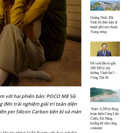
Quảng Ninh, Bắc
Ninh đủ điều kiện là
thành phố trực thuộc
Trung ương
Đề xuất đầu tư gần
288.300 tỷ xây
đường Vành đai 5 –
Vùng Thủ đô
am với hai phiên bản: POCO M8 5G
ến trải nghiệm giải trí toàn diện
‘Bơm’ 6.200 tỷ đồng
ên pin Silicon Carbon bền bỉ và màn
hoàn thiện Cảng Liên
Chiểu, Đà Nẵng
hướng tới siêu cảng
container
 thị trường Việt Nam với hai phiên