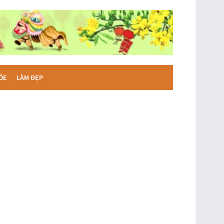
ỎE
LÀM ĐẸP