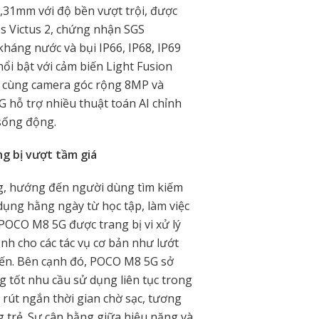
,31mm với độ bền vượt trội, được
ss Victus 2, chứng nhận SGS
háng nước và bụi IP66, IP68, IP69
ổi bật với cảm biến Light Fusion
K, cùng camera góc rộng 8MP và
 hỗ trợ nhiều thuật toán AI chỉnh
 sống động.
g bị vượt tầm giá
g, hướng đến người dùng tìm kiếm
dụng hằng ngày từ học tập, làm việc
n. POCO M8 5G được trang bị vi xử lý
nh cho các tác vụ cơ bản như lướt
iến. Bên cạnh đó, POCO M8 5G sở
g tốt nhu cầu sử dụng liên tục trong
 rút ngắn thời gian chờ sạc, tương
 trẻ. Sự cân bằng giữa hiệu năng và