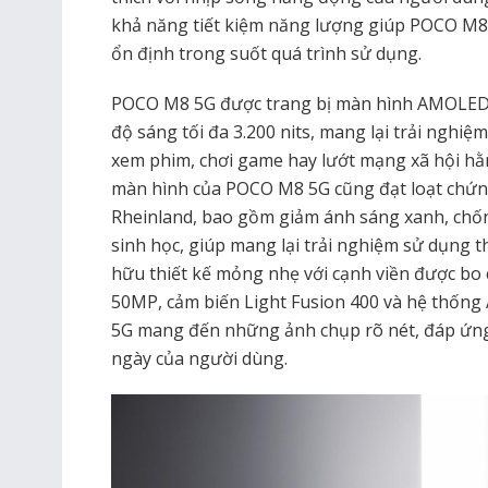
khả năng tiết kiệm năng lượng giúp POCO M8 
ổn định trong suốt quá trình sử dụng.
POCO M8 5G được trang bị màn hình AMOLED 6
độ sáng tối đa 3.200 nits, mang lại trải nghi
xem phim, chơi game hay lướt mạng xã hội hằ
màn hình của POCO M8 5G cũng đạt loạt chứ
Rheinland, bao gồm giảm ánh sáng xanh, chốn
sinh học, giúp mang lại trải nghiệm sử dụng 
hữu thiết kế mỏng nhẹ với cạnh viền được bo
50MP, cảm biến Light Fusion 400 và hệ thống 
5G mang đến những ảnh chụp rõ nét, đáp ứng
ngày của người dùng.