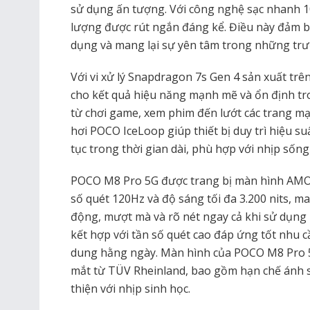
sử dụng ấn tượng. Với công nghệ sạc nhanh 10
lượng được rút ngắn đáng kể. Điều này đảm bả
dụng và mang lại sự yên tâm trong những trư
Với vi xử lý Snapdragon 7s Gen 4 sản xuất tr
cho kết quả hiệu năng mạnh mẽ và ổn định tron
từ chơi game, xem phim đến lướt các trang mạ
hơi POCO IceLoop giúp thiết bị duy trì hiệu s
tục trong thời gian dài, phù hợp với nhịp sốn
POCO M8 Pro 5G được trang bị màn hình AMOLE
số quét 120Hz và độ sáng tối đa 3.200 nits, m
động, mượt mà và rõ nét ngay cả khi sử dụng 
kết hợp với tần số quét cao đáp ứng tốt nhu c
dung hằng ngày. Màn hình của POCO M8 Pro 
mắt từ TÜV Rheinland, bao gồm hạn chế ánh 
thiện với nhịp sinh học.