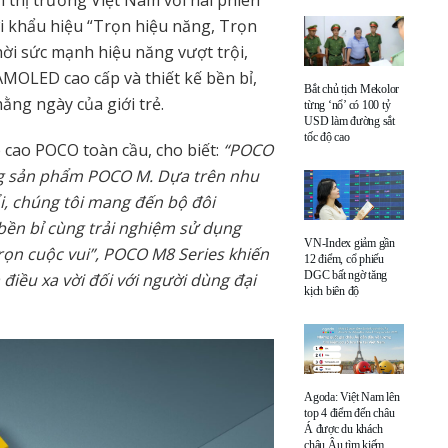
 khẩu hiệu “Trọn hiệu năng, Trọn
ời sức mạnh hiệu năng vượt trội,
AMOLED cao cấp và thiết kế bền bỉ,
Bắt chủ tịch Mekolor
ằng ngày của giới trẻ.
từng ‘nổ’ có 100 tỷ
USD làm đường sắt
tốc độ cao
cao POCO toàn cầu, cho biết:
“POCO
ng sản phẩm POCO M. Dựa trên nhu
i, chúng tôi mang đến bộ đôi
ền bỉ cùng trải nghiệm sử dụng
VN-Index giảm gần
Trọn cuộc vui”, POCO M8 Series khiến
12 điểm, cổ phiếu
DGC bất ngờ tăng
 điều xa vời đối với người dùng đại
kịch biên độ
Agoda: Việt Nam lên
top 4 điểm đến châu
Á được du khách
châu Âu tìm kiếm