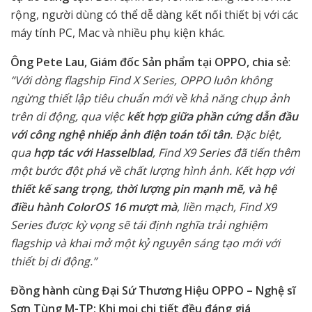
rộng, người dùng có thể dễ dàng kết nối thiết bị với các
máy tính PC, Mac và nhiều phụ kiện khác.
Ông Pete Lau, Giám đốc Sản phẩm tại OPPO, chia sẻ
:
“Với dòng flagship Find X Series, OPPO luôn không
ngừng thiết lập tiêu chuẩn mới về khả năng chụp ảnh
trên di động, qua việc
kết hợp giữa phần cứng dẫn đầu
với công nghệ nhiếp ảnh điện toán tối tân
. Đặc biệt,
qua
hợp tác với Hasselblad
, Find X9 Series đã tiến thêm
một bước đột phá về chất lượng hình ảnh. Kết hợp với
thiết kế sang trọng, thời lượng pin mạnh mẽ, và hệ
điều hành ColorOS 16 mượt mà
, liền mạch, Find X9
Series được kỳ vọng sẽ tái định nghĩa trải nghiệm
flagship và khai mở một kỷ nguyên sáng tạo mới với
thiết bị di động.”
Đồng hành cùng Đại Sứ Thương Hiệu OPPO – Nghệ sĩ
Sơn Tùng M-TP: Khi mọi chi tiết đều đáng giá