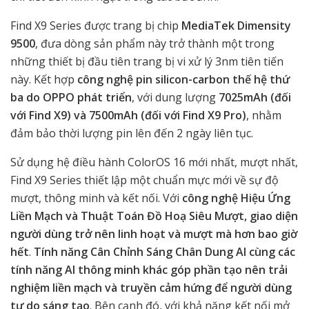
Find X9 Series được trang bị chip
MediaTek Dimensity
9500
, đưa dòng sản phẩm này trở thành một trong
những thiết bị đầu tiên trang bị vi xử lý 3nm tiên tiến
này. Kết hợp
công nghệ pin silicon-carbon thế hệ thứ
ba do OPPO phát triển
, với dung lượng
7025mAh (đối
với Find X9) và 7500mAh (đối với Find X9 Pro)
, nhằm
đảm bảo thời lượng pin lên đến 2 ngày liên tục.
Sử dụng hệ điều hành ColorOS 16 mới nhất, mượt nhất,
Find X9 Series thiết lập một chuẩn mực mới về sự độ
mượt, thông minh và kết nối. Với
công nghệ Hiệu Ứng
Liền Mạch và Thuật Toán Đồ Hoạ Siêu Mượt, giao diện
người dùng trở nên linh hoạt và mượt mà hơn bao giờ
hết
.
Tính năng
Cân Chỉnh Sáng Chân Dung AI cùng các
tính năng AI thông minh khác góp phần tạo nên trải
nghiệm liền mạch và truyền cảm hứng để người dùng
tự do sáng tạo
. Bên cạnh đó, với khả năng kết nối mở