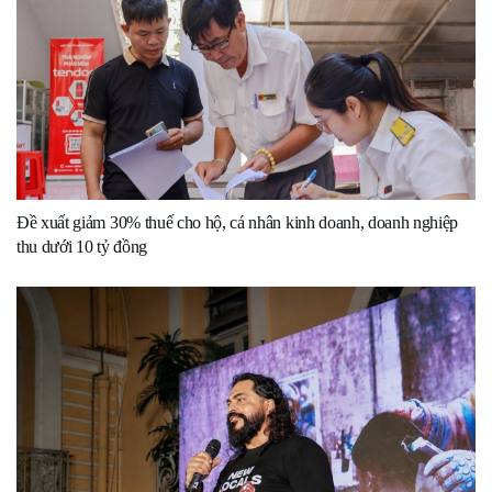
Đề xuất giảm 30% thuế cho hộ, cá nhân kinh doanh, doanh nghiệp
thu dưới 10 tỷ đồng