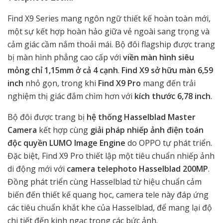
Find X9 Series mang ngôn ngữ thiết kế hoàn toàn mới,
một sự kết hợp hoàn hảo giữa vẻ ngoài sang trọng và
cảm giác cầm nắm thoải mái. Bộ đôi flagship được trang
bị màn hình phẳng cao cấp với
viền màn hình siêu
mỏng chỉ 1,15mm ở cả 4 cạnh
.
Find X9 sở hữu màn 6,59
inch
nhỏ gọn, trong khi
Find X9 Pro
mang đến trải
nghiệm thị giác đắm chìm hơn với
kích thước 6,78 inch
.
Bộ đôi được trang bị
hệ thống Hasselblad Master
Camera
kết hợp cùng
giải pháp nhiếp ảnh điện toán
độc quyền LUMO Image Engine
do OPPO tự phát triển.
Đặc biệt, Find X9 Pro thiết lập một tiêu chuẩn nhiếp ảnh
di động mới với
camera telephoto Hasselblad 200MP
.
Đồng phát triển cùng Hasselblad từ hiệu chuẩn cảm
biến đến thiết kế quang học, camera tele này đáp ứng
các tiêu chuẩn khắt khe của Hasselblad, để mang lại độ
chi tiết đến kinh ngạc trong các bức ảnh.