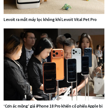
Levoit ra mắt máy lọc không khí Levoit Vital Pet Pro
‘Cơn ác mộng’ giá iPhone 18 Pro khiến cổ phiếu Apple bị