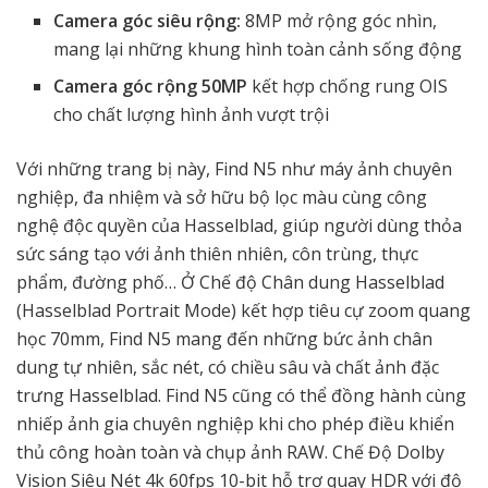
Camera góc siêu rộng:
8MP mở rộng góc nhìn,
mang lại những khung hình toàn cảnh sống động
Camera góc rộng 50MP
kết hợp chống rung OIS
cho chất lượng hình ảnh vượt trội
Với những trang bị này, Find N5 như máy ảnh chuyên
nghiệp, đa nhiệm và sở hữu bộ lọc màu cùng công
nghệ độc quyền của Hasselblad, giúp người dùng thỏa
sức sáng tạo với ảnh thiên nhiên, côn trùng, thực
phẩm, đường phố… Ở Chế độ Chân dung Hasselblad
(Hasselblad Portrait Mode) kết hợp tiêu cự zoom quang
học 70mm, Find N5 mang đến những bức ảnh chân
dung tự nhiên, sắc nét, có chiều sâu và chất ảnh đặc
trưng Hasselblad. Find N5 cũng có thể đồng hành cùng
nhiếp ảnh gia chuyên nghiệp khi cho phép điều khiển
thủ công hoàn toàn và chụp ảnh RAW. Chế Độ Dolby
Vision Siêu Nét 4k 60fps 10-bit hỗ trợ quay HDR với độ