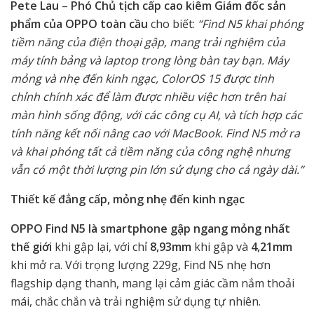
Pete Lau
–
Phó Chủ tịch cấp cao kiêm Giám đốc sản
phẩm của OPPO toàn cầu
cho biết:
“Find N5 khai phóng
tiềm năng của điện thoại gập, mang trải nghiệm của
máy tính bảng và laptop trong lòng bàn tay bạn. Máy
mỏng và nhẹ đến kinh ngạc, ColorOS 15 được tinh
chỉnh chính xác để làm được nhiều việc hơn trên hai
màn hình sống động, với các công cụ AI, và tích hợp các
tính năng kết nối nâng cao với MacBook. Find N5 mở ra
và khai phóng tất cả tiềm năng của công nghệ nhưng
vẫn có một thời lượng pin lớn sử dụng cho cả ngày dài.”
Thiết kế đẳng cấp, mỏng nhẹ đến kinh ngạc
OPPO Find N5 là smartphone gập ngang mỏng nhất
thế giới
khi gập lại, với chỉ
8,93mm
khi gập và
4,21mm
khi mở ra. Với trọng lượng 229g, Find N5 nhẹ hơn
flagship dạng thanh, mang lại cảm giác cầm nắm thoải
mái, chắc chắn và trải nghiệm sử dụng tự nhiên.