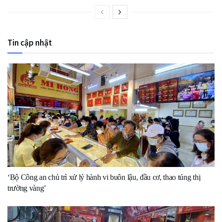
Tin cập nhật
‘Bộ Công an chủ trì xử lý hành vi buôn lậu, đầu cơ, thao túng thị
trường vàng’