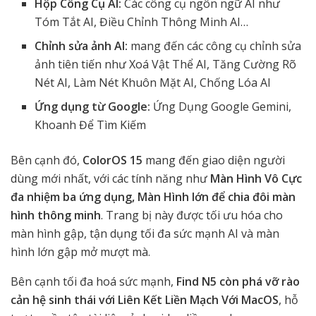
Hộp Công Cụ AI:
Các công cụ ngôn ngữ AI như
Tóm Tắt AI, Điều Chỉnh Thông Minh AI…
Chỉnh sửa ảnh AI:
mang đến các công cụ chỉnh sửa
ảnh tiên tiến như Xoá Vật Thể AI, Tăng Cường Rõ
Nét AI, Làm Nét Khuôn Mặt AI, Chống Lóa AI
Ứng dụng từ Google:
Ứng Dụng Google Gemini,
Khoanh Để Tìm Kiếm
Bên cạnh đó,
ColorOS 15
mang đến giao diện người
dùng mới nhất, với các tính năng như
Màn Hình Vô Cực
đa nhiệm ba ứng dụng, Màn Hình lớn để chia đôi màn
hình thông minh
. Trang bị này được tối ưu hóa cho
màn hình gập, tận dụng tối đa sức mạnh AI và màn
hình lớn gập mở mượt mà.
Bên cạnh tối đa hoá sức mạnh,
Find N5 còn phá vỡ rào
cản hệ sinh thái với Liên Kết Liền Mạch Với MacOS
, hỗ