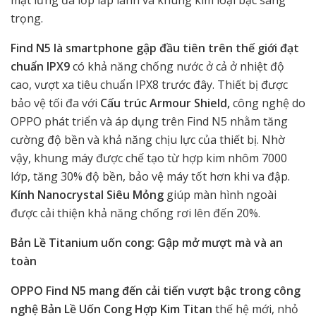
mặt lưng đa lớp lấp lánh và khung kim loại bạc sang
trọng.
Find N5 là smartphone gập đầu tiên trên thế giới đạt
chuẩn IPX9
có khả năng chống nước ở cả ở nhiệt độ
cao, vượt xa tiêu chuẩn IPX8 trước đây. Thiết bị được
bảo vệ tối đa với
Cấu trúc Armour Shield,
công nghệ do
OPPO phát triển và áp dụng trên Find N5 nhằm tăng
cường độ bền và khả năng chịu lực của thiết bị. Nhờ
vậy, khung máy được chế tạo từ hợp kim nhôm 7000
lớp, tăng 30% độ bền, bảo vệ máy tốt hơn khi va đập.
Kính Nanocrystal Siêu Mỏng
giúp màn hình ngoài
được cải thiện khả năng chống rơi lên đến 20%.
Bản Lề Titanium uốn cong: Gập mở mượt mà và an
toàn
OPPO Find N5 mang đến cải tiến vượt bậc trong công
nghệ Bản Lề Uốn Cong Hợp Kim Titan
thế hệ mới, nhỏ