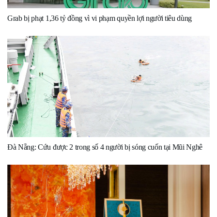
Grab bị phạt 1,36 tỷ đồng vì vi phạm quyền lợi người tiêu dùng
Đà Nẵng: Cứu được 2 trong số 4 người bị sóng cuốn tại Mũi Nghê