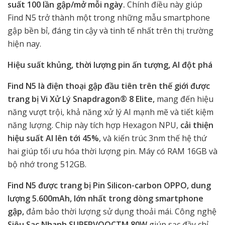
suất 100 lần gập/mở mỗi ngày.
Chính điều này
giúp
Find N5 trở thành một trong những mẫu smartphone
gập bền bỉ, đáng tin cậy và tinh tế nhất trên thị trường
hiện nay.
Hiệu suất khủng, thời lượng pin ấn tượng, AI đột phá
Find N5 là điện thoại gập đầu tiên trên thế giới được
trang bị Vi Xử Lý Snapdragon® 8 Elite,
mang đến hiệu
năng vượt trội, khả năng xử lý AI mạnh mẽ và tiết kiệm
năng lượng. Chip này tích hợp Hexagon NPU,
cải thiện
hiệu suất AI lên tới 45%
, và kiến trúc 3nm thế hệ thứ
hai giúp tối ưu hóa thời lượng pin. Máy có RAM 16GB và
bộ nhớ trong 512GB.
Find N5 được trang bị Pin Silicon-carbon OPPO, dung
lượng 5.600mAh, lớn nhất trong dòng smartphone
gập,
đảm bảo thời lượng sử dụng thoải mái. Công nghệ
Siêu Sạc Nhanh SUPERVOOCTM 80W
giúp sạc đầy chỉ