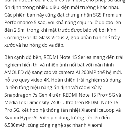
ổn định trong nhiều điều kiện môi trường khác nhau.
Các phiên bản này cũng đạt chứng nhận SGS Premium
Performance 5 sao, với khả năng chịu rơi ở độ cao lên
đến 2,5m, trong khi mặt trước được bảo vệ bởi kính
Corning Gorilla Glass Victus 2, góp phần hạn chế trầy
xước và hư hỏng do va đập.
Bên cạnh độ bền, REDMI Note 15 Series mang đến trải
nghiệm hiển thị và nhiếp ảnh nổi bật với màn hình
AMOLED độ sáng cao và camera AI 200MP thế hệ mới,
hỗ trợ quay video 4K. Hoàn thiện trải nghiệm sử dụng
là nền tảng hiệu năng ổn định với các vi xử lý
Snapdragon 7s Gen 4 trên REDMI Note 15 Pro+ 5G và
MediaTek Dimensity 7400-Ultra trên REDMI Note 15
Pro 5G, kết hợp hệ thống tản nhiệt Xiaomi IceLoop và
Xiaomi HyperAI. Viên pin dung lượng lớn lên đến
6.580mAh, cùng công nghệ sạc nhanh Xiaomi