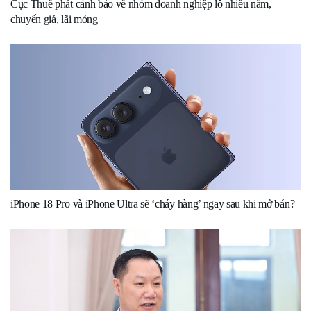
Cục Thuế phát cảnh báo về nhóm doanh nghiệp lỗ nhiều năm,
chuyển giá, lãi mỏng
iPhone 18 Pro và iPhone Ultra sẽ ‘cháy hàng’ ngay sau khi mở bán?