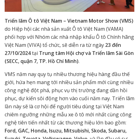
Triển lãm Ô tô Việt Nam – Vietnam Motor Show (VMS)
do Hiệp hội các nhà sản xuất Ô tô Việt Nam (VAMA)
phối hợp với Nhóm các nhà nhập khẩu Ô tô Chính hãng
Việt Nam (VIVA) tổ chức, sẽ diễn ra từ ngày
23 đến
27/10/2024
tại
Trung tâm Hội chợ và Triển lãm Sài Gòn
(SECC, quận 7, TP. Hồ Chí Minh)
.
VMS năm nay quy tụ nhiều thương hiệu hàng đầu thế
giới, hứa hẹn mang tới nhiều sản phẩm mới cùng nhiều
công nghệ đột phá, phục vụ thị trường đang dần hồi
phục, dự kiến sôi động hơn vào cuối năm nay. Triển lãm
lần này sẽ là cơ hội để người tiêu dùng tại Việt Nam
chiêm ngưỡng những mẫu xe ô tô mới nhất cùng công
nghệ tiên tiến nhất từ các thương hiệu lớn bao gồm:
Ford, GAC, Honda, Isuzu, Mitsubishi, Skoda, Subaru,
Suzuki, Toyota, Volkswagen, Volvo
, và lần đầu có sự