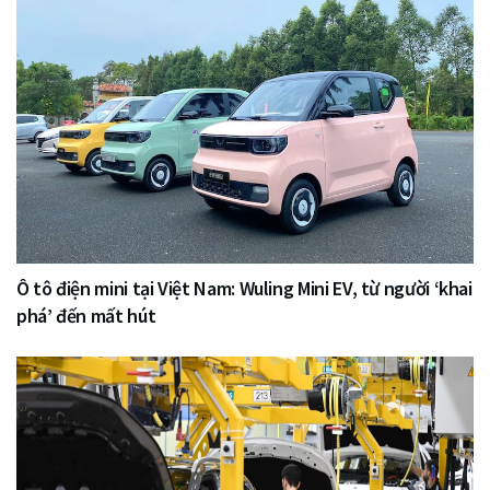
Ô tô điện mini tại Việt Nam: Wuling Mini EV, từ người ‘khai
phá’ đến mất hút