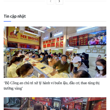
Tin cập nhật
‘Bộ Công an chủ trì xử lý hành vi buôn lậu, đầu cơ, thao túng thị
trường vàng’