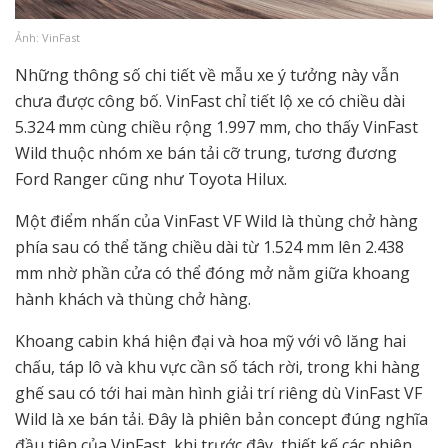
Ảnh: VinFast
Những thông số chi tiết về mẫu xe ý tưởng này vẫn
chưa được công bố. VinFast chỉ tiết lộ xe có chiều dài
5.324 mm cùng chiều rộng 1.997 mm, cho thấy VinFast
Wild thuộc nhóm xe bán tải cỡ trung, tương đương
Ford Ranger cũng như Toyota Hilux.
Một điểm nhấn của VinFast VF Wild là thùng chở hàng
phía sau có thể tăng chiều dài từ 1.524 mm lên 2.438
mm nhờ phần cửa có thể đóng mở nằm giữa khoang
hành khách và thùng chở hàng.
Khoang cabin khá hiện đại và hoa mỹ với vô lăng hai
chấu, táp lô và khu vực cần số tách rời, trong khi hàng
ghế sau có tới hai màn hình giải trí riêng dù VinFast VF
Wild là xe bán tải. Đây là phiên bản concept đúng nghĩa
đầu tiên của VinFast, khi trước đây, thiết kế các phiên