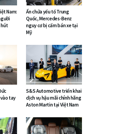
Việt Nam:
Ẩn chứa yếu tố Trung
người
Quốc, Mercedes-Benz
 hút
nguy cơ bị cấm bán xe tại
Mỹ
Đức
S&S Automotive triển khai
 vào tay
dịch vụ hậu mãi chính hãng
Aston Martin tại Việt Nam