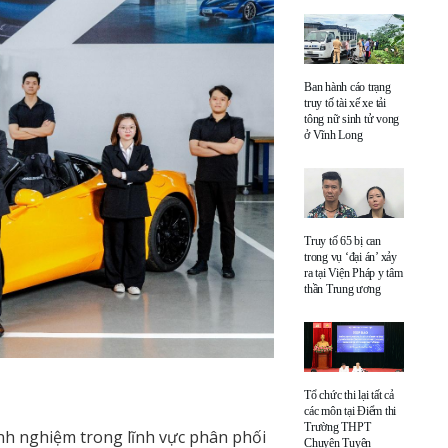
Ban hành cáo trạng
truy tố tài xế xe tải
tông nữ sinh tử vong
ở Vĩnh Long
Truy tố 65 bị can
trong vụ ‘đại án’ xảy
ra tại Viện Pháp y tâm
thần Trung ương
Tổ chức thi lại tất cả
các môn tại Điểm thi
Trường THPT
nh nghiệm trong lĩnh vực phân phối
Chuyên Tuyên