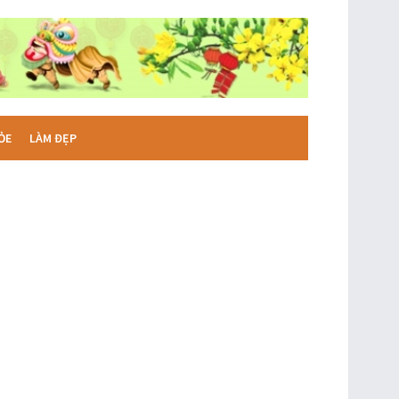
ỎE
LÀM ĐẸP