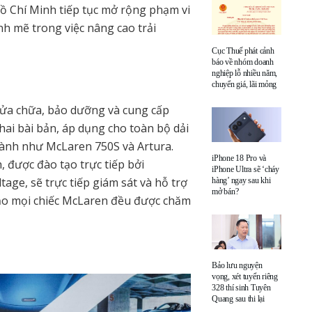
 Chí Minh tiếp tục mở rộng phạm vi
nh mẽ trong việc nâng cao trải
Cục Thuế phát cảnh
báo về nhóm doanh
nghiệp lỗ nhiều năm,
chuyển giá, lãi mỏng
 sửa chữa, bảo dưỡng và cung cấp
ai bài bản, áp dụng cho toàn bộ dải
hành như McLaren 750S và Artura.
iPhone 18 Pro và
 được đào tạo trực tiếp bởi
iPhone Ultra sẽ ‘cháy
age, sẽ trực tiếp giám sát và hỗ trợ
hàng’ ngay sau khi
mở bán?
bảo mọi chiếc McLaren đều được chăm
Bảo lưu nguyện
vọng, xét tuyển riêng
328 thí sinh Tuyên
Quang sau thi lại