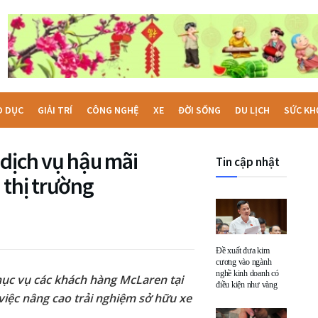
O DỤC
GIẢI TRÍ
CÔNG NGHỆ
XE
ĐỜI SỐNG
DU LỊCH
SỨC KH
 dịch vụ hậu mãi
Tin cập nhật
 thị trường
Đề xuất đưa kim
cương vào ngành
nghề kinh doanh có
ục vụ các khách hàng McLaren tại
điều kiện như vàng
việc nâng cao trải nghiệm sở hữu xe