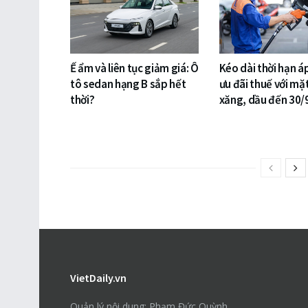
Ế ẩm và liên tục giảm giá: Ô
Kéo dài thời hạn á
tô sedan hạng B sắp hết
ưu đãi thuế với mặ
thời?
xăng, dầu đến 30/
VietDaily.vn
Quản lý nội dung: Phạm Đức Quỳnh