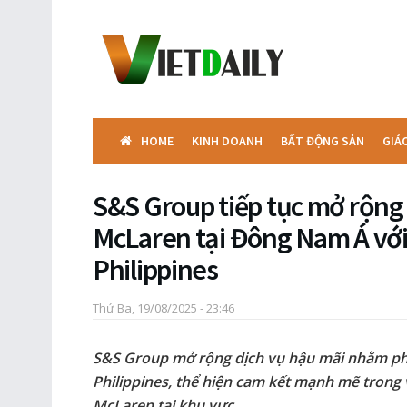
HOME
KINH DOANH
BẤT ĐỘNG SẢN
GIÁ
S&S Group tiếp tục mở rộng
McLaren tại Đông Nam Á với
Philippines
Thứ Ba, 19/08/2025 - 23:46
S&S Group mở rộng dịch vụ hậu mãi nhằm ph
Philippines, thể hiện cam kết mạnh mẽ trong 
McLaren tại khu vực.