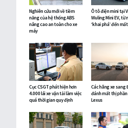
Nghiên cứu mới về tiềm
Ô tô điện mini tại 
năng của hệ thống ABS
Wuling Mini EV, từ 
nâng cao an toàn cho xe
‘khai phá’ đến mất
máy
Cục CSGT phát hiện hơn
Các hãng xe sang 
4.000 lái xe vận tải làm việc
đánh mất thị phần
quá thời gian quy định
Lexus