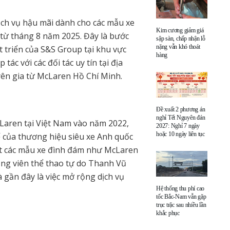
ịch vụ hậu mãi dành cho các mẫu xe
Kim cương giảm giá
 từ tháng 8 năm 2025. Đây là bước
sập sàn, chấp nhận lỗ
nặng vẫn khó thoát
t triển của S&S Group tại khu vực
hàng
c với các đối tác uy tín tại địa
yên gia từ McLaren Hồ Chí Minh.
Đề xuất 2 phương án
nghỉ Tết Nguyên đán
cLaren tại Việt Nam vào năm 2022,
2027: Nghỉ 7 ngày
hoặc 10 ngày liên tục
 của thương hiệu siêu xe Anh quốc
ắt các mẫu xe đình đám như McLaren
ộng viên thể thao tự do Thanh Vũ
 gần đây là việc mở rộng dịch vụ
Hệ thống thu phí cao
tốc Bắc-Nam vẫn gặp
trục trặc sau nhiều lần
khắc phục