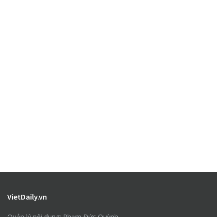
VietDaily.vn
Quản lý nội dung: Phạm Đức Quỳnh