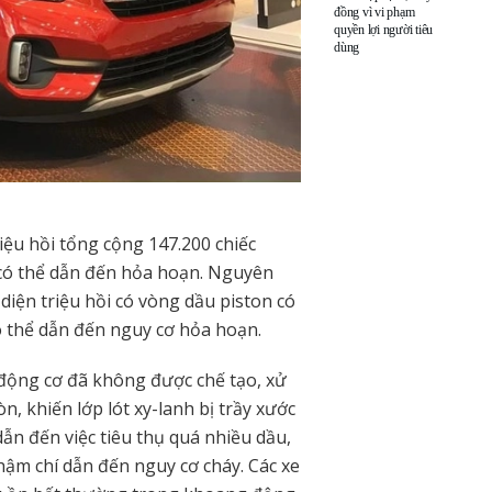
đồng vì vi phạm
quyền lợi người tiêu
dùng
iệu hồi tổng cộng 147.200 chiếc
ơ có thể dẫn đến hỏa hoạn. Nguyên
iện triệu hồi có vòng dầu piston có
ó thể dẫn đến nguy cơ hỏa hoạn.
g động cơ đã không được chế tạo, xử
n, khiến lớp lót xy-lanh bị trầy xước
dẫn đến việc tiêu thụ quá nhiều dầu,
hậm chí dẫn đến nguy cơ cháy. Các xe