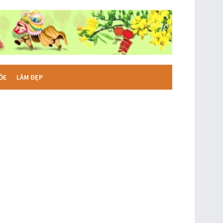
ỎE
LÀM ĐẸP