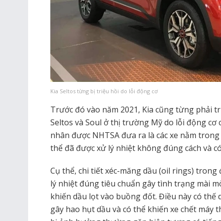
Kia Seltos từng bị triệu hồi do lỗi động cơ
Trước đó vào năm 2021, Kia cũng từng phải tr
Seltos và Soul ở thị trường Mỹ do lỗi động c
nhân được NHTSA đưa ra là các xe nằm trong d
thể đã được xử lý nhiệt không đúng cách và c
Cụ thể, chi tiết xéc-măng dầu (oil rings) tron
lý nhiệt đúng tiêu chuẩn gây tình trạng mài mò
khiến dầu lọt vào buồng đốt. Điều này có thế 
gây hao hụt dầu và có thể khiến xe chết máy t