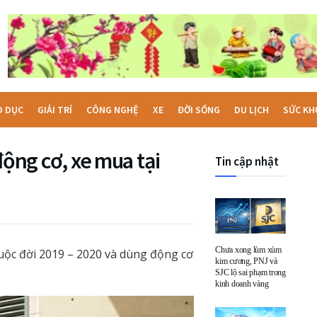
O DỤC
GIẢI TRÍ
CÔNG NGHỆ
XE
ĐỜI SỐNG
DU LỊCH
SỨC KH
 động cơ, xe mua tại
Tin cập nhật
Chưa xong lùm xùm
thuộc đời 2019 – 2020 và dùng động cơ
kim cương, PNJ và
SJC lộ sai phạm trong
kinh doanh vàng