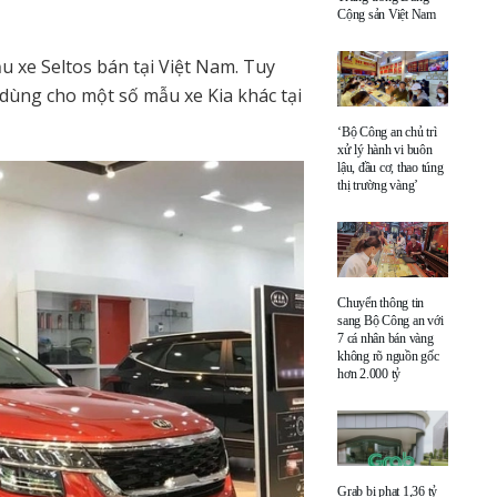
Cộng sản Việt Nam
 xe Seltos bán tại Việt Nam. Tuy
 dùng cho một số mẫu xe Kia khác tại
‘Bộ Công an chủ trì
xử lý hành vi buôn
lậu, đầu cơ, thao túng
thị trường vàng’
Chuyển thông tin
sang Bộ Công an với
7 cá nhân bán vàng
không rõ nguồn gốc
hơn 2.000 tỷ
Grab bị phạt 1,36 tỷ