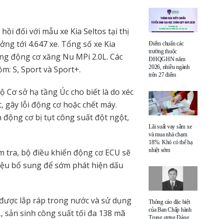
ồi đối với mẫu xe Kia Seltos tại thị
ởng tới 4.647 xe. Tổng số xe Kia
Điểm chuẩn các
trường thuộc
dùng động cơ xăng Nu MPi 2.0L. Các
ĐHQGHN năm
2026, nhiều ngành
ồm: S, Sport và Sport+.
trên 27 điểm
 Cơ sở hạ tầng Úc cho biết là do xéc
, gây lỗi động cơ hoặc chết máy.
 động cơ bị tụt công suất đột ngột,
Lãi suất vay sắm xe
và mua nhà chạm
18%: Khó có thể hạ
nhiệt sớm
ểm tra, bộ điều khiển động cơ ECU sẽ
iệu bổ sung để sớm phát hiện dấu
 được lắp ráp trong nước và sử dụng
Thông cáo đặc biệt
của Ban Chấp hành
L, sản sinh công suất tối đa 138 mã
Trung ương Đảng