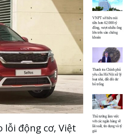
VNPT sở hữu núi
tiền hơn 62.000 tỷ
đồng, vượt nhiều ông
lớn trên sàn chứng
khoán
Thanh tra Chính phủ
yêu cầu Hà Nội xử lý
loạt nhà, đất dôi dư
bỏ trống
Thủ tướng làm việc
với các ngân hàng về
o lỗi động cơ, Việt
lãi suất, tín dụng và tỷ
giá