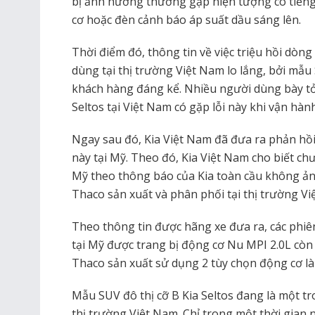
bị ảnh hưởng thường gặp hiện tượng có tiến
cơ hoặc đèn cảnh báo áp suất dầu sáng lên.
Thời điểm đó, thông tin về việc triệu hồi dòng
dùng tại thị trường Việt Nam lo lắng, bởi mẫu
khách hàng đáng kể. Nhiều người dùng bày tỏ
Seltos tại Việt Nam có gặp lỗi này khi vận hàn
Ngay sau đó, Kia Việt Nam đã đưa ra phản hồi 
này tại Mỹ. Theo đó, Kia Việt Nam cho biết chươ
Mỹ theo thông báo của Kia toàn cầu không ản
Thaco sản xuất và phân phối tại thị trường Vi
Theo thông tin được hãng xe đưa ra, các phiên
tại Mỹ được trang bị động cơ Nu MPI 2.0L còn
Thaco sản xuất sử dụng 2 tùy chọn động cơ là 
Mẫu SUV đô thị cỡ B Kia Seltos đang là một t
thị trường Việt Nam. Chỉ trong một thời gian n