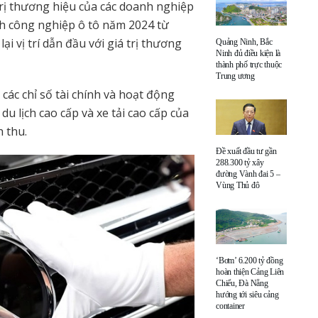
trị thương hiệu của các doanh nghiệp
nh công nghiệp ô tô năm 2024 từ
i vị trí dẫn đầu với giá trị thương
Quảng Ninh, Bắc
Ninh đủ điều kiện là
thành phố trực thuộc
Trung ương
 các chỉ số tài chính và hoạt động
du lịch cao cấp và xe tải cao cấp của
 thu.
Đề xuất đầu tư gần
288.300 tỷ xây
đường Vành đai 5 –
Vùng Thủ đô
‘Bơm’ 6.200 tỷ đồng
hoàn thiện Cảng Liên
Chiểu, Đà Nẵng
hướng tới siêu cảng
container