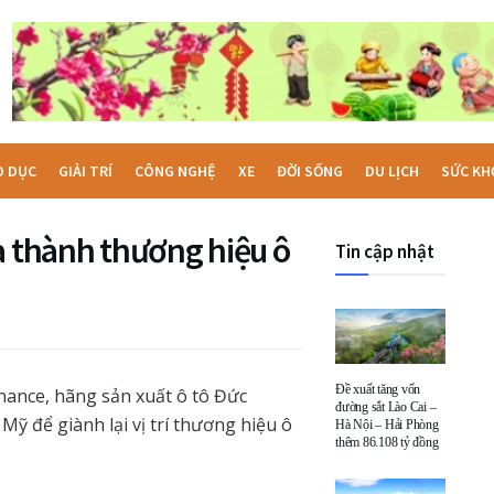
O DỤC
GIẢI TRÍ
CÔNG NGHỆ
XE
ĐỜI SỐNG
DU LỊCH
SỨC KH
a thành thương hiệu ô
Tin cập nhật
Đề xuất tăng vốn
nance, hãng sản xuất ô tô Đức
đường sắt Lào Cai –
ỹ để giành lại vị trí thương hiệu ô
Hà Nội – Hải Phòng
thêm 86.108 tỷ đồng