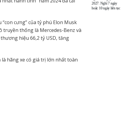
 nhất hành tinh” năm 2024 đã cải
2027: Nghỉ 7 ngày
hoặc 10 ngày liên tục
 “con cưng” của tỷ phú Elon Musk
ô truyền thống là Mercedes-Benz và
á thương hiệu 66,2 tỷ USD, tăng
à hãng xe có giá trị lớn nhất toàn