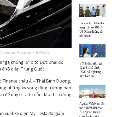
Bắt chủ tịch Mekolor
từng ‘nổ’ có 100 tỷ
USD làm đường sắt
tốc độ cao
hương hiệu ô tô giá trị nhất thế giới.
i “gã khổng lồ” ô tô Đức phải đối
VN-Index giảm gần
12 điểm, cổ phiếu
u ô tô điện Trung Quốc.
DGC bất ngờ tăng
kịch biên độ
d Finance châu Á – Thái Bình Dương,
hướng những kỳ vọng tăng trưởng hạn
 để duy trì vị trí dẫn đầu thị trường
Agoda: Việt Nam lên
top 4 điểm đến châu
Á được du khách
ản xuất xe điện Mỹ Tesla đã giảm
châu Âu tìm kiếm