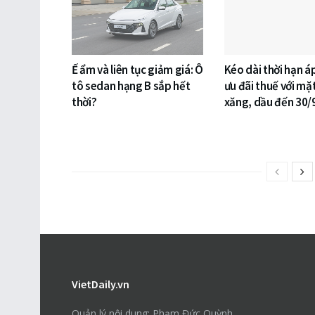
Ế ẩm và liên tục giảm giá: Ô
Kéo dài thời hạn á
tô sedan hạng B sắp hết
ưu đãi thuế với mặ
thời?
xăng, dầu đến 30/
VietDaily.vn
Quản lý nội dung: Phạm Đức Quỳnh