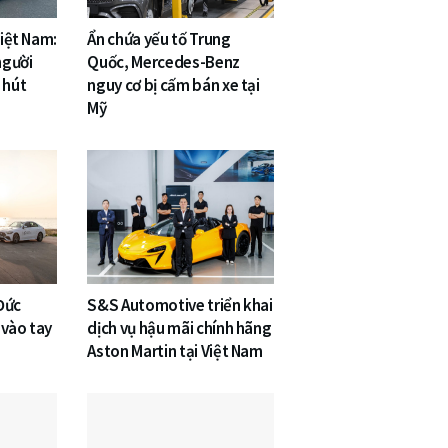
Việt Nam:
Ẩn chứa yếu tố Trung
người
Quốc, Mercedes-Benz
 hút
nguy cơ bị cấm bán xe tại
Mỹ
Đức
S&S Automotive triển khai
 vào tay
dịch vụ hậu mãi chính hãng
Aston Martin tại Việt Nam