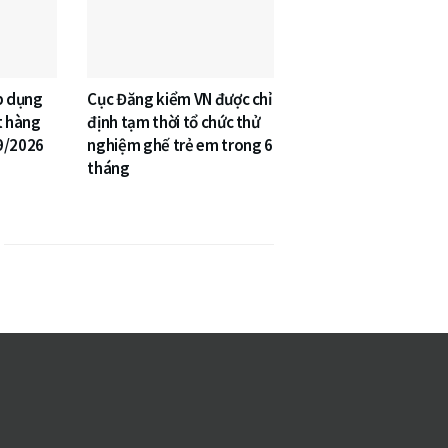
p dụng
Cục Đăng kiểm VN được chỉ
t hàng
định tạm thời tổ chức thử
9/2026
nghiệm ghế trẻ em trong 6
tháng