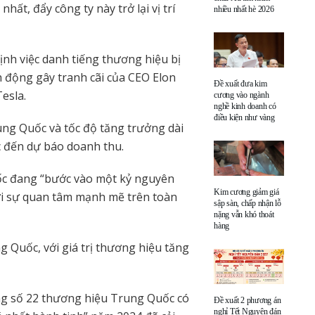
ất, đẩy công ty này trở lại vị trí
nhiều nhất hè 2026
nh việc danh tiếng thương hiệu bị
h động gây tranh cãi của CEO Elon
Đề xuất đưa kim
esla.
cương vào ngành
nghề kinh doanh có
điều kiện như vàng
rung Quốc và tốc độ tăng trưởng dài
 đến dự báo doanh thu.
uốc đang “bước vào một kỷ nguyên
Kim cương giảm giá
bởi sự quan tâm mạnh mẽ trên toàn
sập sàn, chấp nhận lỗ
nặng vẫn khó thoát
hàng
g Quốc, với giá trị thương hiệu tăng
ong số 22 thương hiệu Trung Quốc có
Đề xuất 2 phương án
nghỉ Tết Nguyên đán