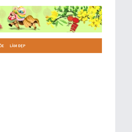
ỎE
LÀM ĐẸP