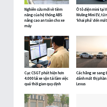
Nghiên cứu mới về tiềm
Ô tô điện mini tại 
năng của hệ thống ABS
Wuling Mini EV, từ 
nâng cao an toàn cho xe
‘khai phá’ đến mất
máy
Cục CSGT phát hiện hơn
Các hãng xe sang 
4.000 lái xe vận tải làm việc
đánh mất thị phần
quá thời gian quy định
Lexus