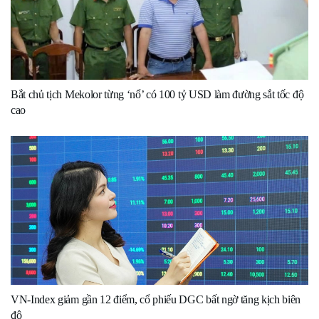
Bắt chủ tịch Mekolor từng ‘nổ’ có 100 tỷ USD làm đường sắt tốc độ
cao
VN-Index giảm gần 12 điểm, cổ phiếu DGC bất ngờ tăng kịch biên
độ