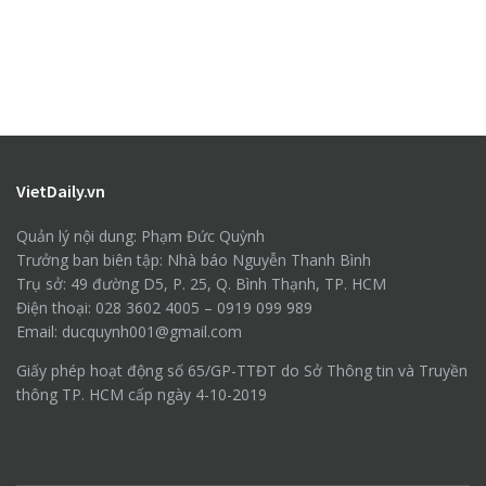
VietDaily.vn
Quản lý nội dung: Phạm Đức Quỳnh
Trưởng ban biên tập: Nhà báo Nguyễn Thanh Bình
Trụ sở: 49 đường D5, P. 25, Q. Bình Thạnh, TP. HCM
Điện thoại: 028 3602 4005 – 0919 099 989
Email: ducquynh001@gmail.com
Giấy phép hoạt động số 65/GP-TTĐT do Sở Thông tin và Truyền
thông TP. HCM cấp ngày 4-10-2019