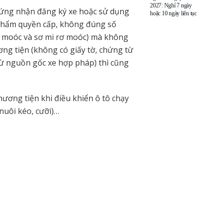
2027: Nghỉ 7 ngày
chứng nhận đăng ký xe hoặc sử dụng
hoặc 10 ngày liên tục
thẩm quyền cấp, không đúng số
rơ moóc và sơ mi rơ moóc) mà không
g tiện (không có giấy tờ, chứng từ
từ nguồn gốc xe hợp pháp) thì cũng
hương tiện khi điều khiển ô tô chạy
nuôi kéo, cưỡi)…