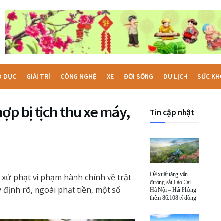
O DỤC
GIẢI TRÍ
CÔNG NGHỆ
XE
ĐỜI SỐNG
DU LỊCH
SỨC KH
ợp bị tịch thu xe máy,
Tin cập nhật
Đề xuất tăng vốn
 xử phạt vi phạm hành chính về trật
đường sắt Lào Cai –
định rõ, ngoài phạt tiền, một số
Hà Nội – Hải Phòng
thêm 86.108 tỷ đồng