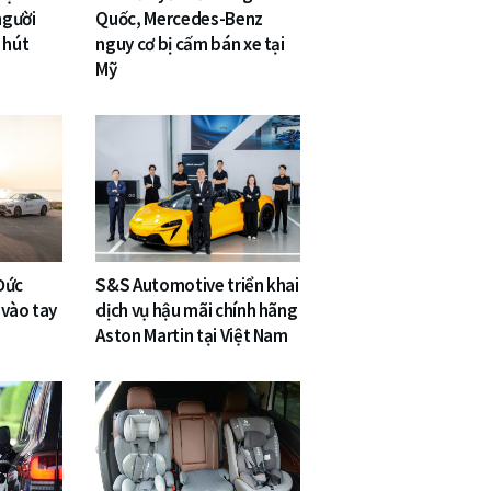
người
Quốc, Mercedes-Benz
 hút
nguy cơ bị cấm bán xe tại
Mỹ
Đức
S&S Automotive triển khai
 vào tay
dịch vụ hậu mãi chính hãng
Aston Martin tại Việt Nam