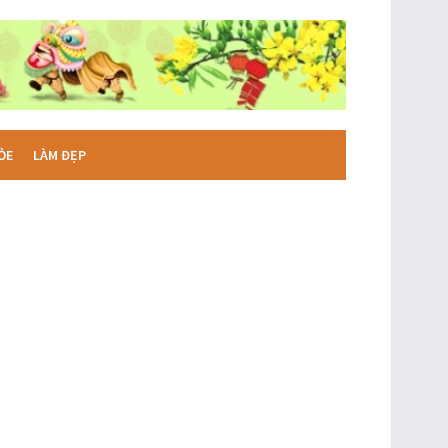
ỎE
LÀM ĐẸP