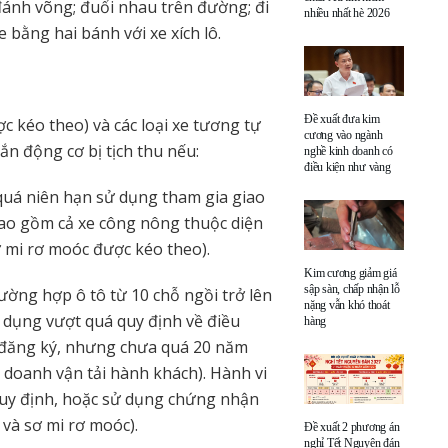
 đánh võng; đuổi nhau trên đường; đi
nhiều nhất hè 2026
 bằng hai bánh với xe xích lô.
Đề xuất đưa kim
 kéo theo) và các loại xe tương tự
cương vào ngành
ắn động cơ bị tịch thu nếu:
nghề kinh doanh có
điều kiện như vàng
) quá niên hạn sử dụng tham gia giao
(bao gồm cả xe công nông thuộc diện
ơ mi rơ moóc được kéo theo).
Kim cương giảm giá
sập sàn, chấp nhận lỗ
rường hợp ô tô từ 10 chỗ ngồi trở lên
nặng vẫn khó thoát
 dụng vượt quá quy định về điều
hàng
 đăng ký, nhưng chưa quá 20 năm
h doanh vận tải hành khách). Hành vi
quy định, hoặc sử dụng chứng nhận
và sơ mi rơ moóc).
Đề xuất 2 phương án
nghỉ Tết Nguyên đán