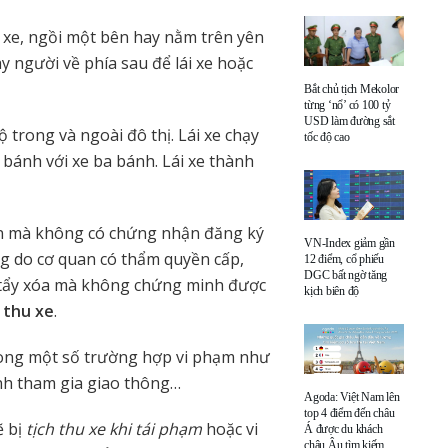
ái xe, ngồi một bên hay nằm trên yên
ay người về phía sau để lái xe hoặc
Bắt chủ tịch Mekolor
từng ‘nổ’ có 100 tỷ
USD làm đường sắt
 trong và ngoài đô thị. Lái xe chạy
tốc độ cao
 bánh với xe ba bánh. Lái xe thành
rên mà không có chứng nhận đăng ký
VN-Index giảm gần
g do cơ quan có thẩm quyền cấp,
12 điểm, cổ phiếu
DGC bất ngờ tăng
 tẩy xóa mà không chứng minh được
kịch biên độ
 thu xe
.
trong một số trường hợp vi phạm như
định tham gia giao thông…
Agoda: Việt Nam lên
top 4 điểm đến châu
ẽ bị
tịch thu xe khi tái phạm
hoặc vi
Á được du khách
châu Âu tìm kiếm