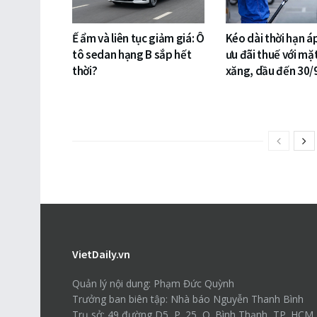
Ế ẩm và liên tục giảm giá: Ô
Kéo dài thời hạn á
tô sedan hạng B sắp hết
ưu đãi thuế với mặ
thời?
xăng, dầu đến 30/
VietDaily.vn
Quản lý nội dung: Phạm Đức Quỳnh
Trưởng ban biên tập: Nhà báo Nguyễn Thanh Bình
Trụ sở: 49 đường D5, P. 25, Q. Bình Thạnh, TP. HCM