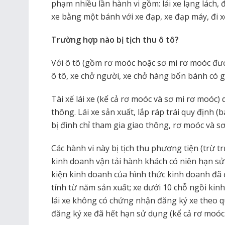
phạm nhiều lần hành vi gồm: lái xe lạng lách,
xe bằng một bánh với xe đạp, xe đạp máy, đi xe
Trường hợp nào bị tịch thu ô tô?
Với ô tô (gồm rơ moóc hoặc sơ mi rơ moóc được
ô tô, xe chở người, xe chở hàng bốn bánh có g
Tài xế lái xe (kể cả rơ moóc và sơ mi rơ moóc
thông. Lái xe sản xuất, lắp ráp trái quy định 
bị đình chỉ tham gia giao thông, rơ moóc và s
Các hành vi này bị tịch thu phương tiện (trừ t
kinh doanh vận tải hành khách có niên hạn sử
kiện kinh doanh của hình thức kinh doanh đã
tính từ năm sản xuất; xe dưới 10 chỗ ngồi kin
lái xe không có chứng nhận đăng ký xe theo 
đăng ký xe đã hết hạn sử dụng (kể cả rơ moóc 