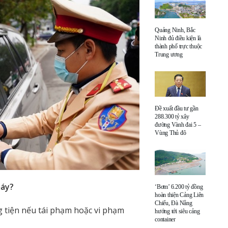
Quảng Ninh, Bắc
Ninh đủ điều kiện là
thành phố trực thuộc
Trung ương
Đề xuất đầu tư gần
288.300 tỷ xây
đường Vành đai 5 –
Vùng Thủ đô
máy?
‘Bơm’ 6.200 tỷ đồng
hoàn thiện Cảng Liên
Chiểu, Đà Nẵng
g tiện nếu tái phạm hoặc vi phạm
hướng tới siêu cảng
container