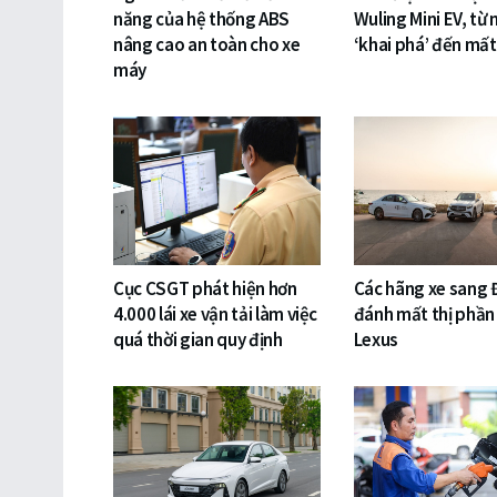
năng của hệ thống ABS
Wuling Mini EV, từ 
nâng cao an toàn cho xe
‘khai phá’ đến mất
máy
Cục CSGT phát hiện hơn
Các hãng xe sang 
4.000 lái xe vận tải làm việc
đánh mất thị phần
quá thời gian quy định
Lexus