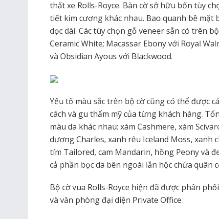
thất xe Rolls-Royce. Bàn cờ sở hữu bốn tùy c
tiết kim cương khác nhau. Bao quanh bề mặt b
dọc dài. Các tùy chọn gỗ veneer sẵn có trên bộ
Ceramic White; Macassar Ebony với Royal Wal
và Obsidian Ayous với Blackwood.
Yếu tố màu sắc trên bộ cờ cũng có thể được
cách và gu thẩm mỹ của từng khách hàng. Tổn
màu da khác nhau: xám Cashmere, xám Scivaro
dương Charles, xanh rêu Iceland Moss, xanh ch
tím Tailored, cam Mandarin, hồng Peony và đ
cả phần bọc da bên ngoài lẫn hộc chứa quân c
Bộ cờ vua Rolls-Royce hiện đã được phân phối 
và văn phòng đại diện Private Office.