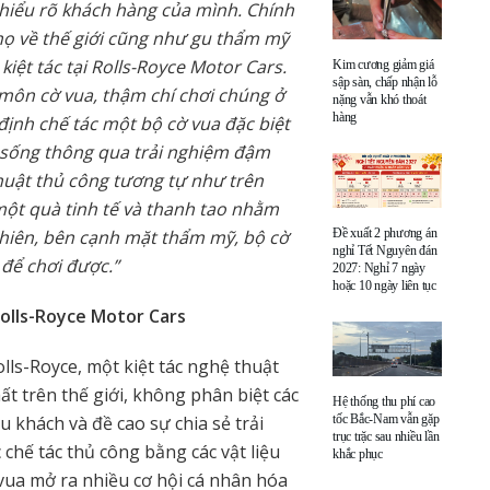
 hiểu rõ khách hàng của mình. Chính
ọ về thế giới cũng như gu thẩm mỹ
iệt tác tại Rolls-Royce Motor Cars.
Kim cương giảm giá
sập sàn, chấp nhận lỗ
 môn cờ vua, thậm chí chơi chúng ở
nặng vẫn khó thoát
hàng
định chế tác một bộ cờ vua đặc biệt
sống thông qua trải nghiệm đậm
 thuật thủ công tương tự như trên
 một quà tinh tế và thanh tao nhằm
 nhiên, bên cạnh mặt thẩm mỹ, bộ cờ
Đề xuất 2 phương án
nghỉ Tết Nguyên đán
 để chơi được.”
2027: Nghỉ 7 ngày
hoặc 10 ngày liên tục
Rolls-Royce Motor Cars
lls-Royce, một kiệt tác nghệ thuật
ất trên thế giới, không phân biệt các
Hệ thống thu phí cao
u khách và đề cao sự chia sẻ trải
tốc Bắc-Nam vẫn gặp
trục trặc sau nhiều lần
hế tác thủ công bằng các vật liệu
khắc phục
 vua mở ra nhiều cơ hội cá nhân hóa