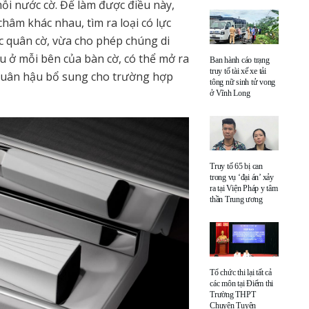
ỗi nước cờ. Để làm được điều này,
hâm khác nhau, tìm ra loại có lực
ác quân cờ, vừa cho phép chúng di
 ở mỗi bên của bàn cờ, có thể mở ra
Ban hành cáo trạng
truy tố tài xế xe tải
quân hậu bổ sung cho trường hợp
tông nữ sinh tử vong
ở Vĩnh Long
Truy tố 65 bị can
trong vụ ‘đại án’ xảy
ra tại Viện Pháp y tâm
thần Trung ương
Tổ chức thi lại tất cả
các môn tại Điểm thi
Trường THPT
Chuyên Tuyên