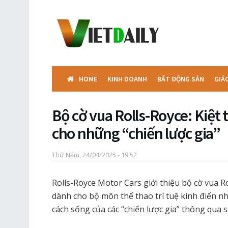
HOME
KINH DOANH
BẤT ĐỘNG SẢN
GIÁ
Bộ cờ vua Rolls-Royce: Kiệt
cho những “chiến lược gia”
Thứ Năm, 24/04/2025 - 19:52
Rolls-Royce Motor Cars giới thiệu bộ cờ vua Ro
dành cho bộ môn thể thao trí tuệ kinh điển n
cách sống của các “chiến lược gia” thông qua s