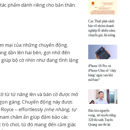
tác phẩm dành riêng cho bản thân.
Cục Thuế phát cảnh
báo về nhóm doanh
nghiệp lỗ nhiều năm,
chuyển giá, lãi mỏng
mềm mại của những chuyển động.
ng dần lên hai bên, gợi nhớ đến
, giúp bộ cờ nhìn như đang tĩnh lặng
iPhone 18 Pro và
iPhone Ultra sẽ ‘cháy
hàng’ ngay sau khi
mở bán?
cờ từ từ nâng lên và bàn cờ được mở
 gọn gàng. Chuyển động này được
Royce – effortlessly
(nhẹ nhàng, tự
Bảo lưu nguyện
vọng, xét tuyển riêng
 nam châm ẩn giúp đảm bảo các
328 thí sinh Tuyên
t trò chơi, từ đó mang đến cảm giác
Quang sau thi lại