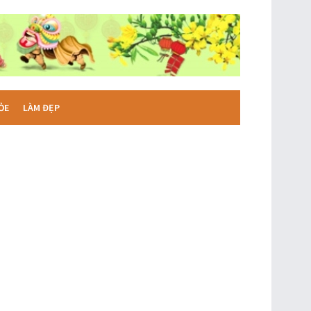
ỎE
LÀM ĐẸP