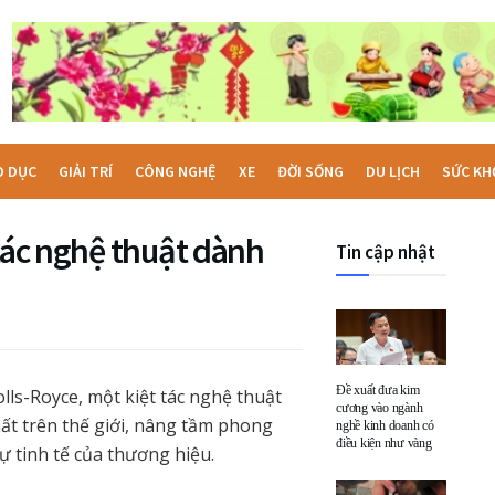
O DỤC
GIẢI TRÍ
CÔNG NGHỆ
XE
ĐỜI SỐNG
DU LỊCH
SỨC KH
 tác nghệ thuật dành
Tin cập nhật
Đề xuất đưa kim
lls-Royce, một kiệt tác nghệ thuật
cương vào ngành
hất trên thế giới, nâng tầm phong
nghề kinh doanh có
điều kiện như vàng
ự tinh tế của thương hiệu.