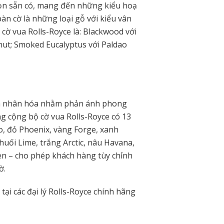
họn sẵn có, mang đến những kiểu hoạ
àn cờ là những loại gỗ với kiểu vân
 cờ vua Rolls-Royce là: Blackwood với
nut; Smoked Eucalyptus với Paldao
 cá nhân hóa nhằm phản ánh phong
g cộng bộ cờ vua Rolls-Royce có 13
, đỏ Phoenix, vàng Forge, xanh
uối Lime, trắng Arctic, nâu Havana,
en – cho phép khách hàng tùy chỉnh
ờ.
tại các đại lý Rolls-Royce chính hãng