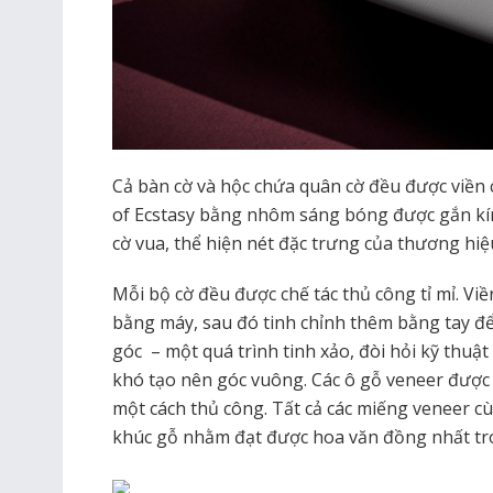
Cả bàn cờ và hộc chứa quân cờ đều được viền
of Ecstasy bằng nhôm sáng bóng được gắn kín
cờ vua, thể hiện nét đặc trưng của thương hiệ
Mỗi bộ cờ đều được chế tác thủ công tỉ mỉ. V
bằng máy, sau đó tinh chỉnh thêm bằng tay để 
góc – một quá trình tinh xảo, đòi hỏi kỹ thuật
khó tạo nên góc vuông. Các ô gỗ veneer được 
một cách thủ công. Tất cả các miếng veneer c
khúc gỗ nhằm đạt được hoa văn đồng nhất tr