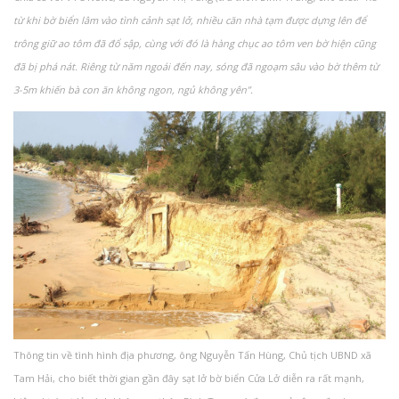
từ khi bờ biển lâm vào tình cảnh sạt lở, nhiều căn nhà tạm được dựng lên để
trông giữ ao tôm đã đổ sập, cùng với đó là hàng chục ao tôm ven bờ hiện cũng
đã bị phá nát. Riêng từ năm ngoái đến nay, sóng đã ngoạm sâu vào bờ thêm từ
3-5m khiến bà con ăn không ngon, ngủ không yên”.
Thông tin về tình hình địa phương, ông Nguyễn Tấn Hùng, Chủ tịch UBND xã
Tam Hải, cho biết thời gian gần đây sạt lở bờ biển Cửa Lở diễn ra rất mạnh,