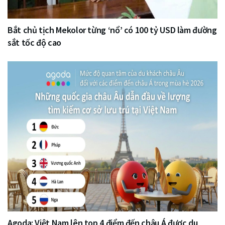
Bắt chủ tịch Mekolor từng ‘nổ’ có 100 tỷ USD làm đường
sắt tốc độ cao
Agoda: Việt Nam lên top 4 điểm đến châu Á được du