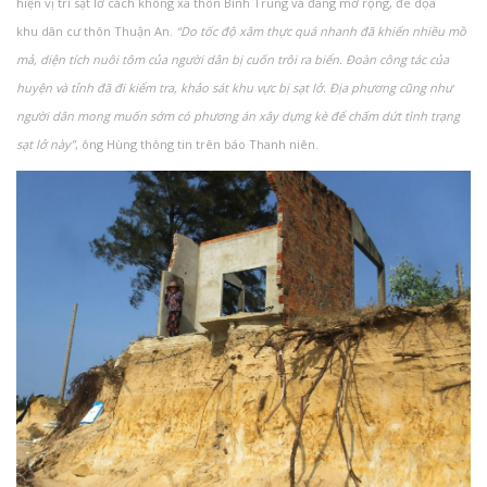
hiện vị trí sạt lở cách không xa thôn Bình Trung và đang mở rộng, đe dọa
khu dân cư thôn Thuận An.
“Do tốc độ xâm thực quá nhanh đã khiến nhiều mồ
mả, diện tích nuôi tôm của người dân bị cuốn trôi ra biển. Đoàn công tác của
huyện và tỉnh đã đi kiểm tra, khảo sát khu vực bị sạt lở. Địa phương cũng như
người dân mong muốn sớm có phương án xây dựng kè để chấm dứt tình trạng
sạt lở này”
, ông Hùng thông tin trên báo Thanh niên.