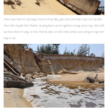
Theo báo Dân trí, khoảng 5 năm trở lại đây, gần 2km bờ biển Cửa Lở ở xã đảo
Tam Hải, huyện Núi Thành, Quảng Nam sạt lở nghiêm trọng, phức tạp; đặc biệt
tại thôn Bình Trung có hơn 100 hộ dân với 350 nhân khẩu luôn sống trong nơm
nớp lo sợ.