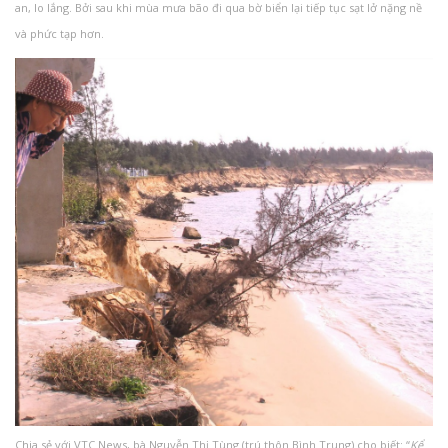
an, lo lắng. Bởi sau khi mùa mưa bão đi qua bờ biển lại tiếp tục sạt lở nặng nề
và phức tạp hơn.
Chia sẻ với VTC News, bà Nguyễn Thị Tùng (trú thôn Bình Trung) cho biết: “
Kể