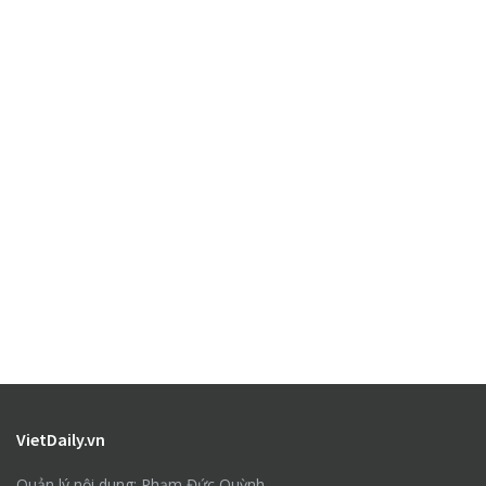
VietDaily.vn
Quản lý nội dung: Phạm Đức Quỳnh