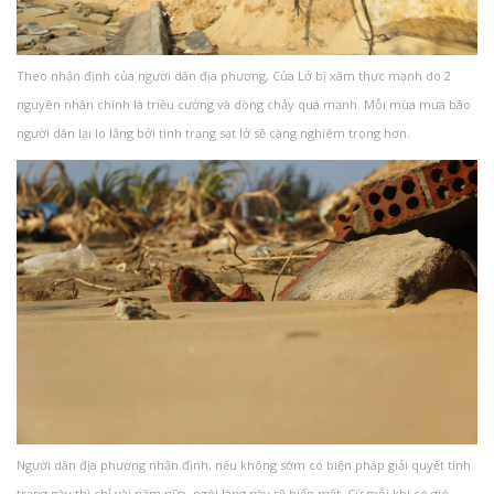
Theo nhận định của người dân địa phương, Cửa Lở bị xâm thực mạnh do 2
nguyên nhân chính là triều cường và dòng chảy quá mạnh. Mỗi mùa mưa bão
người dân lại lo lắng bởi tình trạng sạt lở sẽ càng nghiêm trọng hơn.
Người dân địa phương nhận định, nếu không sớm có biện pháp giải quyết tình
trạng này thì chỉ vài năm nữa, ngôi làng này sẽ biến mất. Cứ mỗi khi có gió