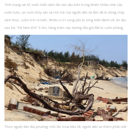
Tình trạng sạt lở, nước biển xâm lấn vào sâu bên trong khiến nhiều nhà cửa,
vườn tược, ao nuôi thủy sản và mồ mả của người dân xã đảo đã bị dòng chảy
xâm thực, cuốn trôi ra biển. Nhiều vị trí xung yếu bị sóng biển đánh vỡ, ăn sâu
vào bờ, “hở hàm ếch” 3-5m, hàng trăm cây dương liễu giữ đất bị cuốn phăng.
Theo người dân địa phương, mỗi lần mưa bão về, người dân lại thêm phần bất