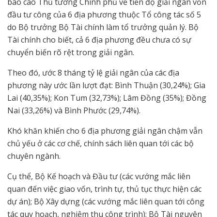
báo cáo Thủ tướng Chính phủ về tiến độ giải ngân vốn
đầu tư công của 6 địa phương thuộc Tổ công tác số 5
do Bộ trưởng Bộ Tài chính làm tổ trưởng quản lý. Bộ
Tài chính cho biết, cả 6 địa phương đều chưa có sự
chuyển biến rõ rệt trong giải ngân.
Theo đó, ước 8 tháng tỷ lệ giải ngân của các địa
phương này ước lần lượt đạt: Bình Thuận (30,24%); Gia
Lai (40,35%); Kon Tum (32,73%); Lâm Đồng (35%); Đồng
Nai (33,26%) và Bình Phước (29,74%).
Khó khăn khiến cho 6 địa phương giải ngân chậm vẫn
chủ yếu ở các cơ chế, chính sách liên quan tới các bộ
chuyên ngành.
Cụ thể, Bộ Kế hoạch và Đầu tư (các vướng mắc liên
quan đến việc giao vốn, trình tự, thủ tục thực hiện các
dự án); Bộ Xây dựng (các vướng mắc liên quan tới công
tác quy hoạch, nghiệm thu công trình); Bộ Tài nguyên