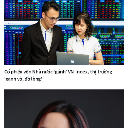
Cổ phiếu vốn Nhà nước ‘gánh’ VN-Index, thị trường
‘xanh vỏ, đỏ lòng’