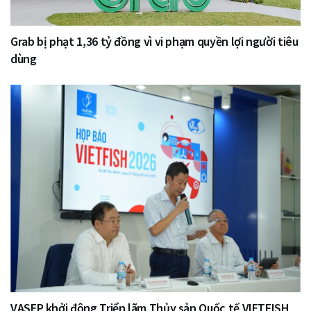
Grab bị phạt 1,36 tỷ đồng vì vi phạm quyền lợi người tiêu
dùng
VASEP khởi động Triển lãm Thủy sản Quốc tế VIETFISH