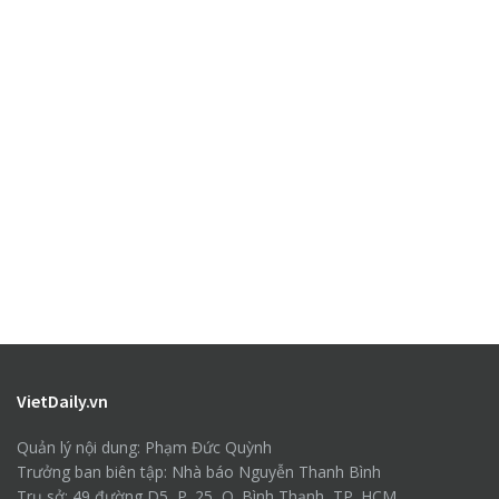
VietDaily.vn
Quản lý nội dung: Phạm Đức Quỳnh
Trưởng ban biên tập: Nhà báo Nguyễn Thanh Bình
Trụ sở: 49 đường D5, P. 25, Q. Bình Thạnh, TP. HCM