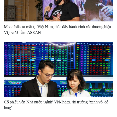
Moonfolks ra mắt tại Việt Nam, thúc đẩy hành trình các thương hiệu
Việt vươn tầm ASEAN
Cổ phiếu vốn Nhà nước ‘gánh’ VN-Index, thị trường ‘xanh vỏ, đỏ
lòng’