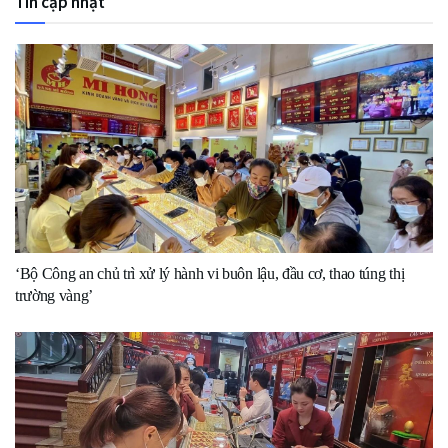
Tin cập nhật
‘Bộ Công an chủ trì xử lý hành vi buôn lậu, đầu cơ, thao túng thị
trường vàng’