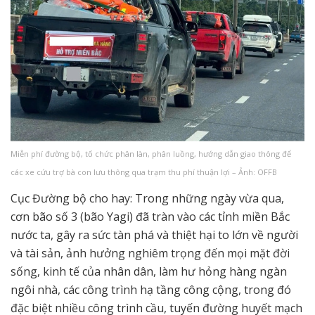
Miễn phí đường bộ, tố chức phân làn, phân luồng, hướng dẫn giao thông để
các xe cứu trợ bà con lưu thông qua trạm thu phí thuận lợi – Ảnh: OFFB
Cục Đường bộ cho hay: Trong những ngày vừa qua,
cơn bão số 3 (bão Yagi) đã tràn vào các tỉnh miền Bắc
nước ta, gây ra sức tàn phá và thiệt hại to lớn về người
và tài sản, ảnh hưởng nghiêm trọng đến mọi mặt đời
sống, kinh tế của nhân dân, làm hư hỏng hàng ngàn
ngôi nhà, các công trình hạ tầng công cộng, trong đó
đặc biệt nhiều công trình cầu, tuyến đường huyết mạch