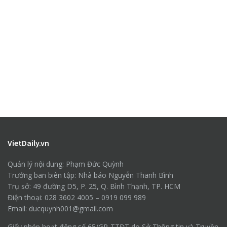
VietDaily.vn
Quản lý nội dung: Phạm Đức Quỳnh
Trưởng ban biên tập: Nhà báo Nguyễn Thanh Bình
Trụ sở: 49 đường D5, P. 25, Q. Bình Thạnh, TP. HCM
Điện thoại: 028 3602 4005 – 0919 099 989
Email: ducquynh001@gmail.com
Giấy phép hoạt động số 65/GP-TTĐT do Sở Thông tin và Truyền