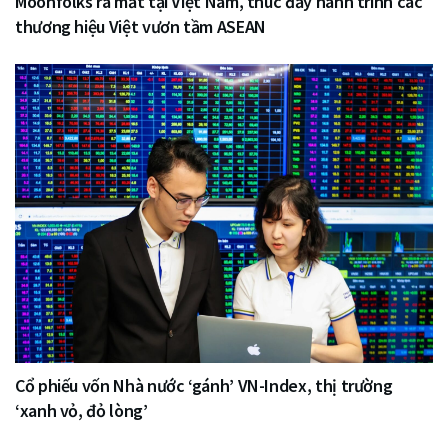
Moonfolks ra mắt tại Việt Nam, thúc đẩy hành trình các
thương hiệu Việt vươn tầm ASEAN
Cổ phiếu vốn Nhà nước ‘gánh’ VN-Index, thị trường
‘xanh vỏ, đỏ lòng’