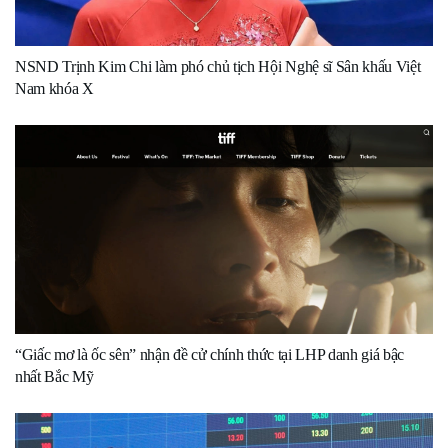
NSND Trịnh Kim Chi làm phó chủ tịch Hội Nghệ sĩ Sân khấu Việt
Nam khóa X
“Giấc mơ là ốc sên” nhận đề cử chính thức tại LHP danh giá bậc
nhất Bắc Mỹ