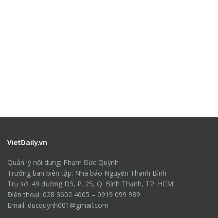
VietDaily.vn
Quản lý nội dung: Phạm Đức Quỳnh
Trưởng ban biên tập: Nhà báo Nguyễn Thanh Bình
Trụ sở: 49 đường D5, P. 25, Q. Bình Thạnh, TP. HCM
Điện thoại: 028 3602 4005 – 0919 099 989
Email: ducquynh001@gmail.com