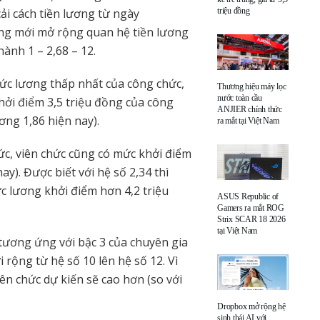
ải cách tiền lương từ ngày
triệu đồng
ơng mới mở rộng quan hệ tiền lương
hành 1 – 2,68 – 12.
mức lương thấp nhất của công chức,
Thương hiệu máy lọc
nước toàn cầu
hởi điểm 3,5 triệu đồng của công
ANJIER chính thức
ơng 1,86 hiện nay).
ra mắt tại Việt Nam
ức, viên chức cũng có mức khởi điểm
ay). Được biết với hệ số 2,34 thì
ức lương khởi điểm hơn 4,2 triệu
ASUS Republic of
Gamers ra mắt ROG
Strix SCAR 18 2026
tại Việt Nam
tương ứng với bậc 3 của chuyên gia
rộng từ hệ số 10 lên hệ số 12. Vì
ên chức dự kiến sẽ cao hơn (so với
Dropbox mở rộng hệ
sinh thái AI với