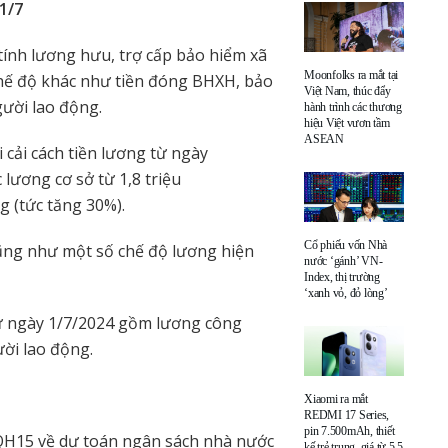
1/7
ính lương hưu, trợ cấp bảo hiểm xã
Moonfolks ra mắt tại
hế độ khác như tiền đóng BHXH, bảo
Việt Nam, thúc đẩy
gười lao động.
hành trình các thương
hiệu Việt vươn tầm
ASEAN
 cải cách tiền lương từ ngày
 lương cơ sở từ 1,8 triệu
g (tức tăng 30%).
Cổ phiếu vốn Nhà
cũng như một số chế độ lương hiện
nước ‘gánh’ VN-
Index, thị trường
‘xanh vỏ, đỏ lòng’
 từ ngày 1/7/2024 gồm lương công
ười lao động.
Xiaomi ra mắt
REDMI 17 Series,
pin 7.500mAh, thiết
QH15 về dự toán ngân sách nhà nước
kế trẻ trung, giá từ 5,5