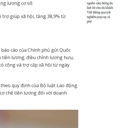
ng lương cơ sở.
nguồn cảm hứng du
lịch hè cho du khách
Việt thông qua trải
trợ giúp xã hội, tăng 38,9% từ
nghiệm pop-up cà
phê
 báo cáo của Chính phủ gửi Quốc
ch tiền lương; điều chỉnh lương hưu,
có công và trợ cấp xã hội từ ngày
 theo quy định của Bộ luật Lao động
cơ chế tiền lương đối với doanh