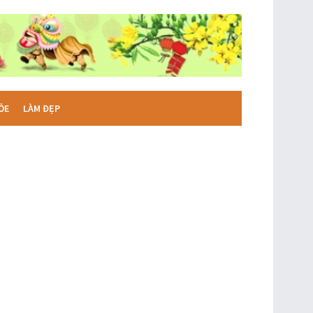
ỎE
LÀM ĐẸP