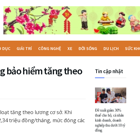
O DỤC
GIẢI TRÍ
CÔNG NGHỆ
XE
ĐỜI SỐNG
DU LỊCH
SỨC KH
ng bảo hiểm tăng theo
Tin cập nhật
Đề xuất giảm 30%
loạt tăng theo lương cơ sở. Khi
thuế cho hộ, cá nhân
 2,34 triệu đồng/tháng, mức đóng các
kinh doanh, doanh
nghiệp thu dưới 10 tỷ
đồng