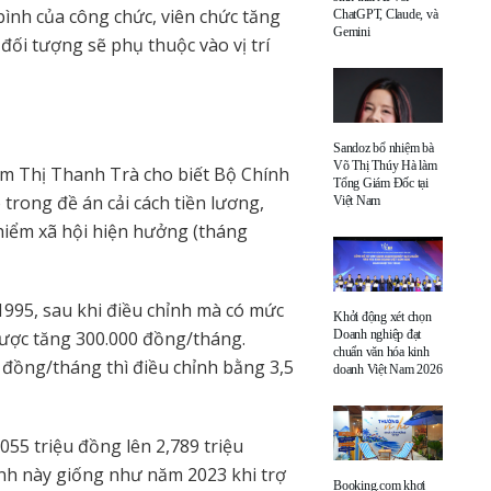
bình của công chức, viên chức tăng
ChatGPT, Claude, và
Gemini
ối tượng sẽ phụ thuộc vào vị trí
Sandoz bổ nhiệm bà
Võ Thị Thúy Hà làm
ạm Thị Thanh Trà cho biết Bộ Chính
Tổng Giám Đốc tại
 trong đề án cải cách tiền lương,
Việt Nam
hiểm xã hội hiện hưởng (tháng
995, sau khi điều chỉnh mà có mức
Khởi động xét chọn
được tăng 300.000 đồng/tháng.
Doanh nghiệp đạt
chuẩn văn hóa kinh
 đồng/tháng thì điều chỉnh bằng 3,5
doanh Việt Nam 2026
055 triệu đồng lên 2,789 triệu
ỉnh này giống như năm 2023 khi trợ
Booking.com khơi