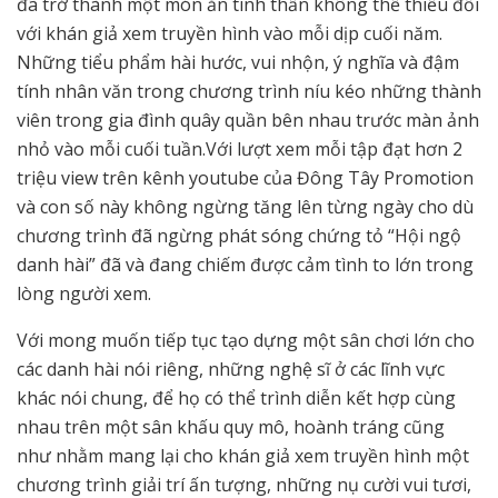
đã trở thành một món ăn tinh thần không thể thiếu đối
với khán giả xem truyền hình vào mỗi dịp cuối năm.
Những tiểu phẩm hài hước, vui nhộn, ý nghĩa và đậm
tính nhân văn trong chương trình níu kéo những thành
viên trong gia đình quây quần bên nhau trước màn ảnh
nhỏ vào mỗi cuối tuần.Với lượt xem mỗi tập đạt hơn 2
triệu view trên kênh youtube của Đông Tây Promotion
và con số này không ngừng tăng lên từng ngày cho dù
chương trình đã ngừng phát sóng chứng tỏ “Hội ngộ
danh hài” đã và đang chiếm được cảm tình to lớn trong
lòng người xem.
Với mong muốn tiếp tục tạo dựng một sân chơi lớn cho
các danh hài nói riêng, những nghệ sĩ ở các lĩnh vực
khác nói chung, để họ có thể trình diễn kết hợp cùng
nhau trên một sân khấu quy mô, hoành tráng cũng
như nhằm mang lại cho khán giả xem truyền hình một
chương trình giải trí ấn tượng, những nụ cười vui tươi,