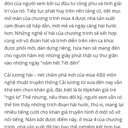
đón của người xem bởi sự đầu tư công phu và tính giải
trí của nó. Tiếp tục phát huy trên nền tảng cũ, tiết mục
mở màn của chương trình mùa 4 được nhà sản xuất
cam đoan sẽ hấp dẫn, mới mẻ và ngày càng hài hước
hơn. Những nghệ sĩ hài của chương trình sẽ kết hợp
cùng với vũ đoàn hát và trình diễn trên nền ca khúc
được phối mới, dàn dựng riêng, hứa hẹn sẽ mang đến
cho người hâm mộ những giây phút thật sự thư giãn
vào những ngày “năm hết Tết đến”.
Cải lương hài – nét chấm phá mới của mùa 4.Bộ môn
nghệ thuật truyền thống Cải lương từ xưa đến nay vẫn
khá kén chọn khán giả, đặc biệt là bị lớpkhán giả trẻ
“ngó lơ”.Thế nhưng, nếu theo dõi kỹ, người xem vẫn có
thể tìm thấy những trích đoạn hài hước, thú vị, mang lại
nhiều tiếng cười cho khán giả truyền hình ở một số vở
nổi tiếng. Nắm bắt được điểm này, ở mùa 4 của chương
trình, nhà sản xuất đã táo bạo thể nghiệm kết hợp hai