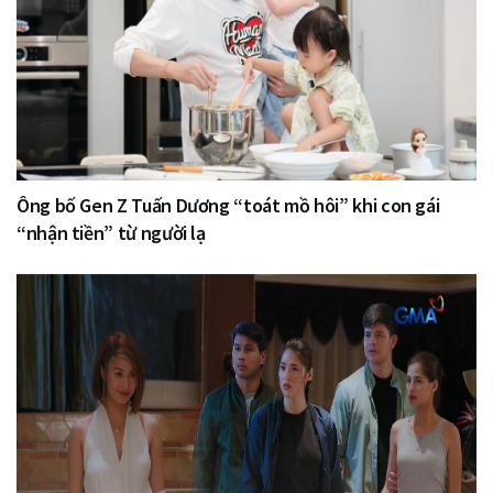
Ông bố Gen Z Tuấn Dương “toát mồ hôi” khi con gái
“nhận tiền” từ người lạ