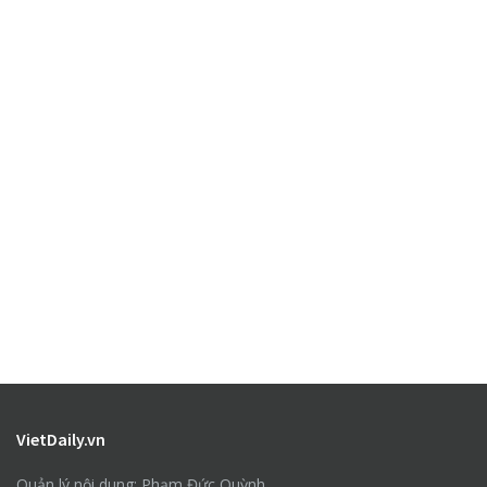
VietDaily.vn
Quản lý nội dung: Phạm Đức Quỳnh