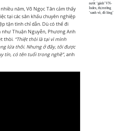
nước ‘gánh’ VN-
u nhiều năm, Võ Ngọc Tân cảm thấy
Index, thị trường
‘xanh vỏ, đỏ lòng’
iệc tại các sân khấu chuyên nghiệp
 tận tình chỉ dẫn. Dù có thể đi
ứa như Thuận Nguyễn, Phương Anh
t thòi.
“Thiệt thòi là tại vì mình
ng lứa thôi. Nhưng ở đây, tôi được
y tín, có tên tuổi trong nghề”
, anh