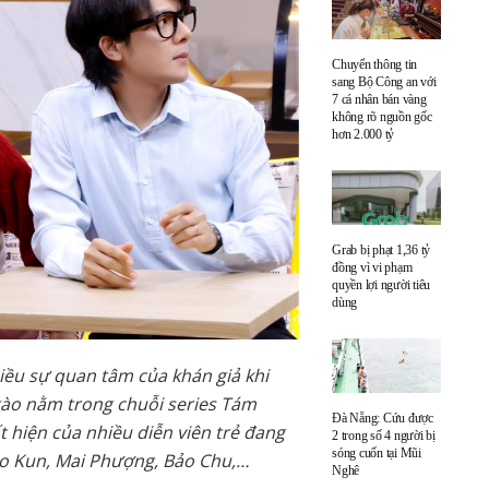
Chuyển thông tin
sang Bộ Công an với
7 cá nhân bán vàng
không rõ nguồn gốc
hơn 2.000 tỷ
Grab bị phạt 1,36 tỷ
đồng vì vi phạm
quyền lợi người tiêu
dùng
iều sự quan tâm của khán giả khi
ào nằm trong chuỗi series Tám
Đà Nẵng: Cứu được
 hiện của nhiều diễn viên trẻ đang
2 trong số 4 người bị
sóng cuốn tại Mũi
o Kun, Mai Phượng, Bảo Chu,…
Nghê