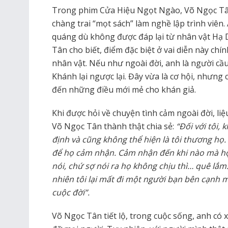
Trong phim Cửa Hiệu Ngọt Ngào, Võ Ngọc Tâ
chàng trai “mọt sách” làm nghề lập trình viên
quáng dù không được đáp lại từ nhân vật Hạ D
Tân cho biết, điểm đặc biệt ở vai diễn này chín
nhân vật. Nếu như ngoài đời, anh là người cầu
Khánh lại ngược lại. Đây vừa là cơ hội, nhưng
đến những điều mới mẻ cho khán giả.
Khi được hỏi về chuyện tình cảm ngoài đời, liệ
Võ Ngọc Tân thành thật chia sẻ:
“Đối với tôi,
định và cũng không thể hiện là tôi thương họ. 
để họ cảm nhận. Cảm nhận đến khi nào mà họ 
nói, chứ sợ nói ra họ không chịu thì… quê lắ
nhiên tôi lại mất đi một người bạn bên cạnh mì
cuộc đời”.
Võ Ngọc Tân tiết lộ, trong cuộc sống, anh c