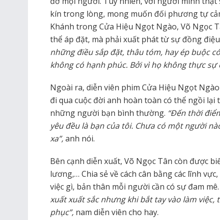
đỡ mọi người. Tuy nhiên, với người mình thật 
kín trong lòng, mong muốn đối phương tự cả
Khánh trong Cửa Hiệu Ngọt Ngào, Võ Ngọc Tâ
thể áp đặt, mà phải xuất phát từ sự đồng điệu 
những điều sắp đặt, thâu tóm, hay ép buộc c
không có hạnh phúc. Bởi vì họ không thực s
Ngoài ra, diễn viên phim Cửa Hiệu Ngọt Ngào 
đi qua cuộc đời anh hoàn toàn có thể ngồi lại 
những người bạn bình thường.
“Đến thời điểm
yêu đều là bạn của tôi. Chưa có một người nà
xa”,
anh nói.
Bên cạnh diễn xuất, Võ Ngọc Tân còn được biết 
lương,… Chia sẻ về cách cân bằng các lĩnh vực,
việc gì, bản thân mỗi người cần có sự đam mê.
xuất xuất sắc nhưng khi bắt tay vào làm việc, 
phục”,
nam diễn viên cho hay.