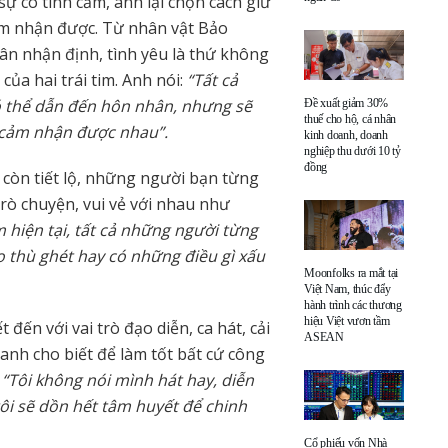
sự có tình cảm, anh lại chọn cách giữ
m nhận được. Từ nhân vật Bảo
n nhận định, tình yêu là thứ không
của hai trái tim. Anh nói:
“Tất cả
ó thể dẫn đến hôn nhân, nhưng sẽ
Đề xuất giảm 30%
thuế cho hộ, cá nhân
ự cảm nhận được nhau”.
kinh doanh, doanh
nghiệp thu dưới 10 tỷ
đồng
còn tiết lộ, những người bạn từng
trò chuyện, vui vẻ với nhau như
 hiện tại, tất cả những người từng
o thù ghét hay có những điều gì xấu
Moonfolks ra mắt tại
Việt Nam, thúc đẩy
hành trình các thương
hiệu Việt vươn tầm
đến với vai trò đạo diễn, ca hát, cải
ASEAN
 anh cho biết để làm tốt bất cứ công
“Tôi không nói mình hát hay, diễn
tôi sẽ dồn hết tâm huyết để chinh
Cổ phiếu vốn Nhà