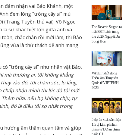
n đảm nhận vai Bảo Khánh, một
. Anh đem lòng “trồng cây si” mù
i (Trang Tuyền thủ vai). Võ Ngọc
The Reverie Saigon ra
h là sự khác biệt lớn giữa anh và
mắt BST bánh trung
 toàn, chắc chắn rồi mới làm, thì Bảo
thu 2026 Nguyệt Dạ
Song Hoa
 cũng vừa là thử thách để anh mang
u có “trồng cây si” như nhân vật Bảo,
VASEP khởi động
 khi mà thương ai, tôi không khẳng
Triển lãm Thủy sản
Thay vào đó, tôi chăm sóc, lo lắng,
Quốc tế VIETFISH
2026
chấp nhận mình thì lúc đó tôi mới
m. Thêm nữa, nếu họ không chịu, tự
nh, đó là điều tôi sợ nhất trong
5 dự án xuất sắc nhận
1,5 tỷ kinh phí làm
ó xu hướng âm thầm quan tâm và giúp
phim từ Dự án phim
ngắn CJ