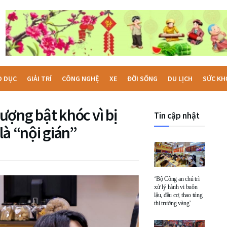
O DỤC
GIẢI TRÍ
CÔNG NGHỆ
XE
ĐỜI SỐNG
DU LỊCH
SỨC KH
ợng bật khóc vì bị
Tin cập nhật
là “nội gián”
‘Bộ Công an chủ trì
xử lý hành vi buôn
lậu, đầu cơ, thao túng
thị trường vàng’