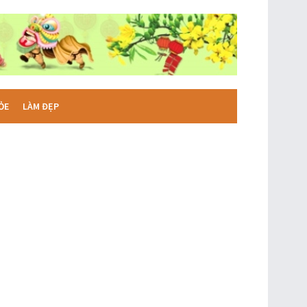
ỎE
LÀM ĐẸP