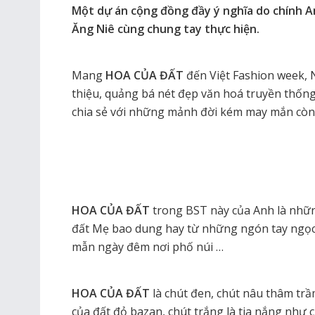
Một dự án cộng đồng đầy ý nghĩa do chính An
Ăng Niê cùng chung tay thực hiện.
Mang
HOA CỦA ĐẤT
đến Việt Fashion week, 
thiệu, quảng bá nét đẹp văn hoá truyền thốn
chia sẻ với những mảnh đời kém may mắn cò
HOA CỦA ĐẤT
trong BST này của Anh là nhữn
đất Mẹ bao dung hay từ những ngón tay ngọ
mẫn ngày đêm nơi phố núi …
HOA CỦA ĐẤT
là chút đen, chút nâu thâm tr
của đất đỏ bazan, chút trắng là tia nắng như c