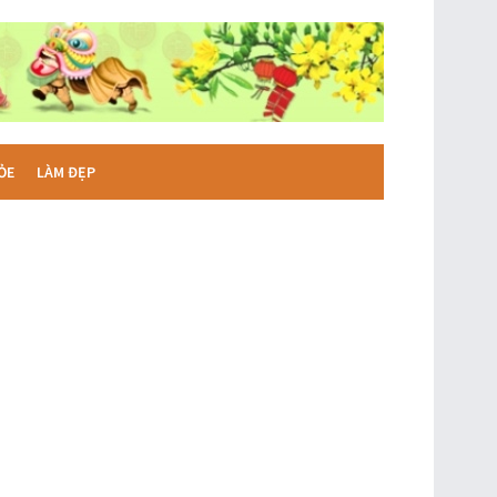
ỎE
LÀM ĐẸP