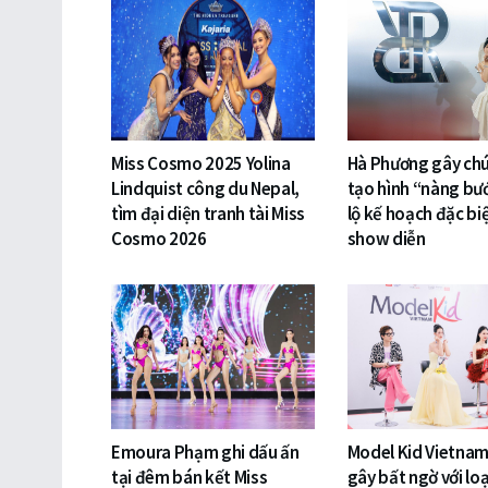
Miss Cosmo 2025 Yolina
Hà Phương gây chú 
Lindquist công du Nepal,
tạo hình “nàng bư
tìm đại diện tranh tài Miss
lộ kế hoạch đặc bi
Cosmo 2026
show diễn
Emoura Phạm ghi dấu ấn
Model Kid Vietna
tại đêm bán kết Miss
gây bất ngờ với loạ