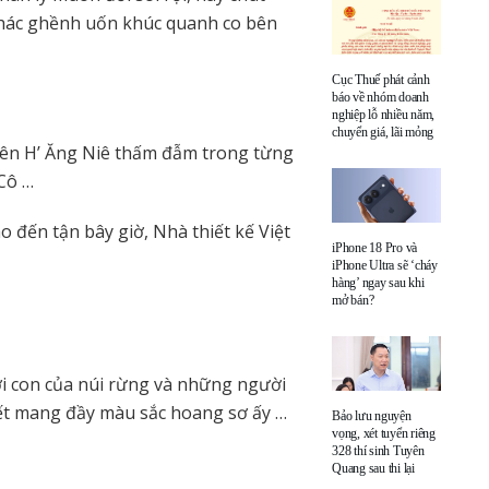
a thác ghềnh uốn khúc quanh co bên
Cục Thuế phát cảnh
báo về nhóm doanh
nghiệp lỗ nhiều năm,
chuyển giá, lãi mỏng
uyên H’ Ăng Niê thấm đẫm trong từng
 Cô …
 đến tận bây giờ, Nhà thiết kế Việt
iPhone 18 Pro và
iPhone Ultra sẽ ‘cháy
hàng’ ngay sau khi
mở bán?
i con của núi rừng và những người
iết mang đầy màu sắc hoang sơ ấy …
Bảo lưu nguyện
vọng, xét tuyển riêng
328 thí sinh Tuyên
Quang sau thi lại