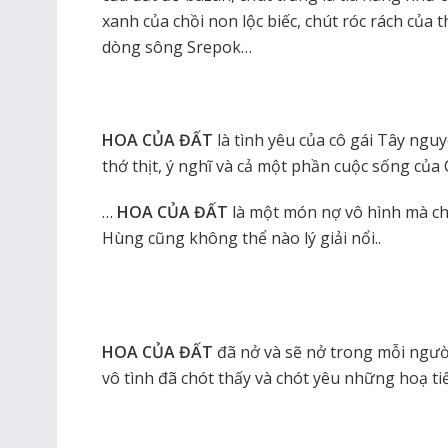
xanh của chồi non lộc biếc, chút róc rách củ
dòng sông Srepok…
HOA CỦA ĐẤT
là tình yêu của cô gái Tây ng
thớ thịt, ý nghĩ và cả một phần cuộc sống của
…
HOA CỦA ĐẤT
là một món nợ vô hình mà cho
Hùng cũng không thể nào lý giải nổi..
HOA CỦA ĐẤT
đã nở và sẽ nở trong mỗi ngườ
vô tình đã chót thấy và chót yêu những hoạ t