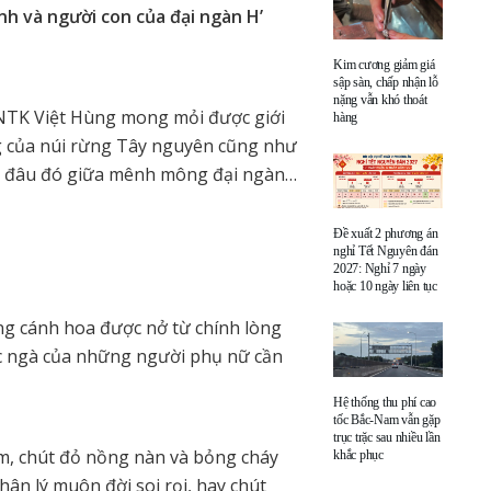
h và người con của đại ngàn H’
Kim cương giảm giá
sập sàn, chấp nhận lỗ
nặng vẫn khó thoát
NTK Việt Hùng mong mỏi được giới
hàng
g của núi rừng Tây nguyên cũng như
n đâu đó giữa mênh mông đại ngàn…
Đề xuất 2 phương án
nghỉ Tết Nguyên đán
2027: Nghỉ 7 ngày
hoặc 10 ngày liên tục
g cánh hoa được nở từ chính lòng
c ngà của những người phụ nữ cần
Hệ thống thu phí cao
tốc Bắc-Nam vẫn gặp
trục trặc sau nhiều lần
ầm, chút đỏ nồng nàn và bỏng cháy
khắc phục
hân lý muôn đời soi rọi, hay chút