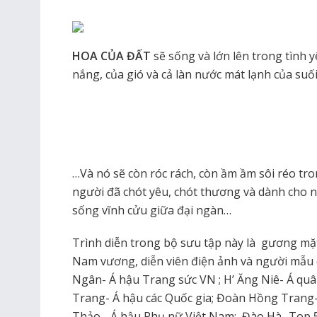
HOA CỦA ĐẤT
sẽ sống và lớn lên trong tình
nắng, của gió và cả làn nước mát lạnh của suố
…Và nó sẽ còn róc rách, còn ầm ầm sôi réo tr
người đã chót yêu, chót thương và dành cho 
sống vĩnh cửu giữa đại ngàn…
Trình diễn trong bộ sưu tập này là gương mặt
Nam vương, diễn viên điện ảnh và người mẫu 
Ngân- Á hậu Trang sức VN ; H’ Ăng Niê- Á q
Trang- Á hậu các Quốc gia; Đoàn Hồng Trang
Thảo- Á hậu Phụ nữ Việt Nam; Đào Hà- Top 