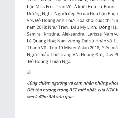
hậu Miss Eco; Trân Võ- Á khôi Hutech; Banni
Dương Nghi- Người đẹp Áo dài Hoa hậu Phụ n
VN, Đỗ Hoàng Anh Thư- Hoa khôi cuộc thi “Em
năm 2018; Như Trần, Đậu Mỹ Linh, Đông Hạ,
Samira, Kristina, Aleksandra, Larissa; Nam 
Lê Quang Hoà; Nam vương Đại sứ Hoàn vũ Lư
Thanh Vũ- Top 10 Mister Asian 2018; Siêu m
Người mẫu Thời trang VN, Hoàng Đức, Duy Ph
Đỗ Hoàng Thiên Nga.
Cùng chiêm ngưỡng và cảm nhận những khoả
Đất tỏa hương trong BST mới nhất của NTK V
week đêm 8/6 vừa qua: