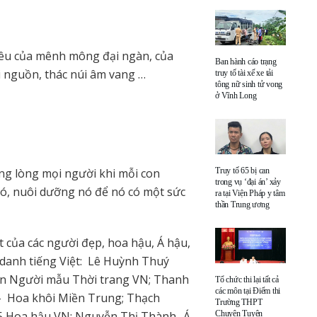
 yêu của mênh mông đại ngàn, của
Ban hành cáo trạng
i nguồn, thác núi âm vang …
truy tố tài xế xe tải
tông nữ sinh tử vong
ở Vĩnh Long
Truy tố 65 bị can
ong lòng mọi người khi mỗi con
trong vụ ‘đại án’ xảy
nó, nuôi dưỡng nó để nó có một sức
ra tại Viện Pháp y tâm
thần Trung ương
 của các người đẹp, hoa hậu, Á hậu,
danh tiếng Việt: Lê Huỳnh Thuý
uân Người mẫu Thời trang VN; Thanh
Tổ chức thi lại tất cả
các môn tại Điểm thi
- Hoa khôi Miền Trung; Thạch
Trường THPT
Chuyên Tuyên
5 Hoa hậu VN; Nguyễn Thị Thành- Á