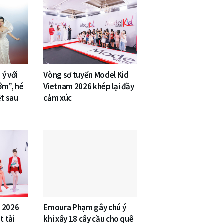
ý với
Vòng sơ tuyển Model Kid
ớm”, hé
Vietnam 2026 khép lại đầy
ệt sau
cảm xúc
m 2026
Emoura Phạm gây chú ý
t tài
khi xây 18 cây cầu cho quê