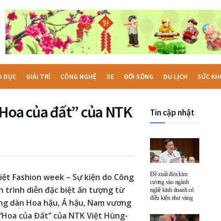
O DỤC
GIẢI TRÍ
CÔNG NGHỆ
XE
ĐỜI SỐNG
DU LỊCH
SỨC KH
“Hoa của đất” của NTK
Tin cập nhật
Đề xuất đưa kim
iệt Fashion week – Sự kiện do Công
cương vào ngành
n trình diễn đặc biệt ấn tượng từ
nghề kinh doanh có
điều kiện như vàng
ùng dàn Hoa hậu, Á hậu, Nam vương
 “Hoa của Đất” của NTK Việt Hùng-