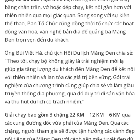
bằng chân trần, vớ hoặc dép chạy, kết nối gần hơn với
thiên nhiên qua mọi giác quan. Song song với sự kiện
thể thao, Ban Tổ Chức cũng đồng thời tổ chức các hoạt
động văn hoá, văn nghệ bản địa để quảng bá Măng
Đen trọn vẹn đến du khách.
Ông Bùi Viết Hà, chủ tịch Hội Du lịch Măng Đen chia sẻ:
“Theo tôi, chạy bộ không giày là trải nghiệm mới lạ
giúp gia tăng lượng du khách đến Măng Đen để kết nối
với thiên nhiên và lan tỏa các giá trị bền vững. Gói trải
nghiệm của chương trình cũng giúp chia sẻ và làm giàu
truyền thống địa phương, qua đó duy trì di sản văn hóa
và thu hút du lịch có trách nhiệm.”
Giải chạy bao gồm 3 chặng 22 KM – 12 KM – 6 KM
qua
các cung đường dốc vừa phải của Măng Đen. Qua các
chặng, người tham gia sẽ được tận hưởng các cảnh đẹp
nổi tiếng của Măng Đen với cảnh săn mây tuyệt đẹp dù