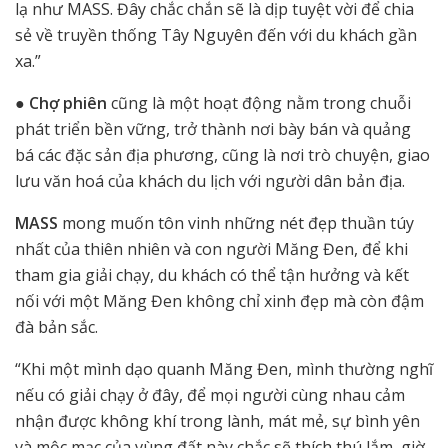
lạ như MASS. Đây chắc chắn sẽ là dịp tuyệt vời để chia
sẻ về truyền thống Tây Nguyên đến với du khách gần
xa.”
●
Chợ phiên
cũng là một hoạt động nằm trong chuỗi
phát triển bền vững, trở thành nơi bày bán và quảng
bá các đặc sản địa phương, cũng là nơi trò chuyện, giao
lưu văn hoá của khách du lịch với người dân bản địa.
MASS
mong muốn tôn vinh những nét đẹp thuần túy
nhất của thiên nhiên và con người Măng Đen, để khi
tham gia giải chạy, du khách có thể tận hưởng và kết
nối với một Măng Đen không chỉ xinh đẹp mà còn đậm
đà bản sắc.
“Khi một mình dạo quanh Măng Đen, mình thường nghĩ
nếu có giải chạy ở đây, để mọi người cùng nhau cảm
nhận được không khí trong lành, mát mẻ, sự bình yên
và mộc mạc của vùng đất này chắc sẽ thích thú lắm, giờ