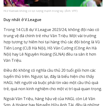
HLV Kiatisak không có lực lượng mạnh trong tay. (Ảnh: VPF)
Duy nhất ở V.League
Trong 14 CLB dự V.League 2023/24, không đội nào có
trung vệ đá chính trẻ như Văn Triệu. Một vài trường
hợp tương tự hiếm hoi tại hàng thủ các đội bóng là Vũ
Tiến Long (CLB Hà Nội), Hồ Văn Cường (Công An Hà
Nội) hay Lê Nguyên Hoàng (SLNA) đều ra sân ít hơn
Văn Triệu.
Điều đó không có nghĩa cầu thủ 20 tuổi giỏi hơn các
tuyển thủ trên. Ngược lại, đây là biểu hiện cho thấy
HAGL hết người và buộc phải tin vào một cầu thủ quá
trẻ, quá non kinh nghiệm cho một vị trí quá quan trọng.
Ngoài Văn Triệu, hàng hậu vệ của HAGL còn Lê Văn
Sơn, A Hoàng hay Nguyễn Hữu Anh Tài, đều là những