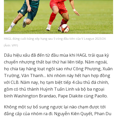
HAGL đứng cuối bảng xếp hạng sau 5 vòng đầu tiên của V.League 2023/24.
(Ảnh: VPF)
Dấu hiệu xấu đã đến từ đầu mùa khi HAGL trải qua kỳ
chuyển nhượng thất bại thứ hai liên tiếp. Năm ngoái,
họ chia tay hàng loạt ngôi sao như Công Phượng, Xuân
Trường, Văn Thanh… khi nhóm này hết hạn hợp đồng
với CLB. Năm nay, họ tạm biệt tiếp 4 cầu thủ đá chính,
gồm có thủ thành Huỳnh Tuấn Linh và bộ ba ngoại
binh Washington Brandao, Pape Diakite cùng Paollo.
Không một sự bổ sung ngược lại nào chạm được tới
đẳng cấp của nhóm ra đi. Nguyễn Kiên Quyết, Phan Du