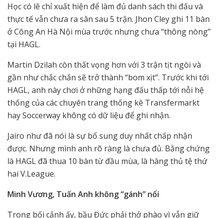
Học có lẽ chỉ xuất hiện để làm đủ danh sách thi đấu và
thực tế vẫn chưa ra sân sau 5 trận. Jhon Cley ghi 11 bàn
ở Công An Hà Nội mùa trước nhưng chưa “thông nòng”
tại HAGL.
Martin Dzilah còn thất vọng hơn với 3 trận tịt ngòi và
gần như chắc chắn sẽ trở thành “bom xịt”. Trước khi tới
HAGL, anh này chơi ở những hạng đấu thấp tới nỗi hệ
thống của các chuyên trang thống kê Transfermarkt
hay Soccerway không có dữ liệu để ghi nhận.
Jairo như đã nói là sự bổ sung duy nhất chấp nhận
được. Nhưng mình anh rõ ràng là chưa đủ. Bằng chứng
là HAGL đã thua 10 bàn từ đầu mùa, là hàng thủ tệ thứ
hai V.League.
Minh Vương, Tuấn Anh không “gánh” nổi
Trong bối cảnh ấy, bầu Đức phải thở phào vì vẫn giữ