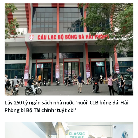
Lấy 250 tỷ ngân sách nhà nước ‘nuôi’ CLB bóng đá: Hải
Phòng bị Bộ Tài chính ‘tuýt còi’