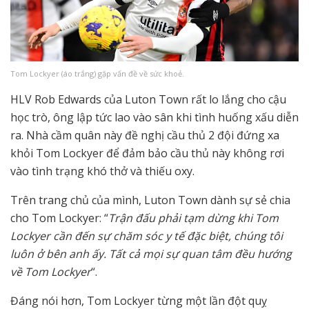
Tom Lockyer (áo trắng) gặp vấn đề về sức khoẻ.
HLV Rob Edwards của Luton Town rất lo lắng cho cậu
học trò, ông lập tức lao vào sân khi tình huống xấu diễn
ra. Nhà cầm quân này đề nghị cầu thủ 2 đội đứng xa
khỏi Tom Lockyer để đảm bảo cầu thủ này không rơi
vào tình trạng khó thở và thiếu oxy.
Trên trang chủ của mình, Luton Town dành sự sẻ chia
cho Tom Lockyer: “
Trận đấu phải tạm dừng khi Tom
Lockyer cần đến sự chăm sóc y tế đặc biệt, chúng tôi
luôn ở bên anh ấy. Tất cả mọi sự quan tâm đều hướng
về Tom Lockyer
“.
Đáng nói hơn, Tom Lockyer từng một lần đột quỵ