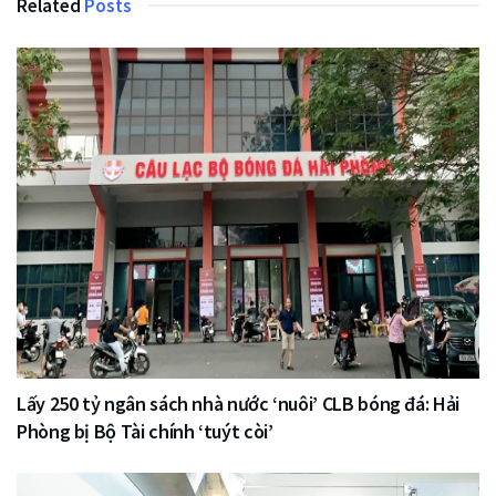
Related
Posts
Lấy 250 tỷ ngân sách nhà nước ‘nuôi’ CLB bóng đá: Hải
Phòng bị Bộ Tài chính ‘tuýt còi’