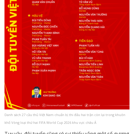
Danh sách 27 cầu thủ Việt Nam chuẩn bị thi đấu hai trận còn lại trong khuôn
khổ Vòng loại thứ hai FIFA World Cup 2026 khu vực châu Á
Tuy vậy, đội tuyển cũng có sự thiếu vắng một số gương