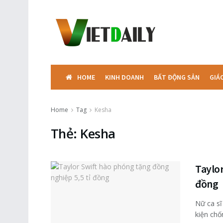
HOME
KINH DOANH
BẤT ĐỘNG SẢN
GIÁ
Home
Tag
Kesha
Thẻ:
Kesha
Taylor
đồng
Nữ ca sĩ
kiện chống