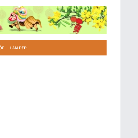
ỎE
LÀM ĐẸP