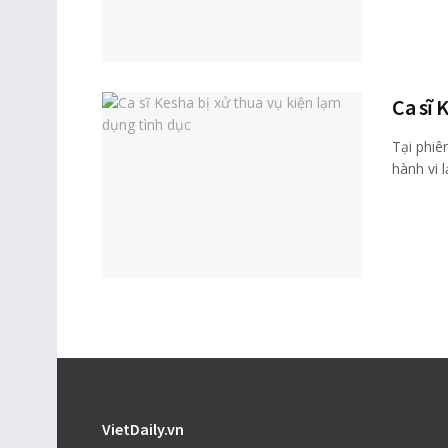
Ca sĩ 
Tại phiê
hành vi l
VietDaily.vn