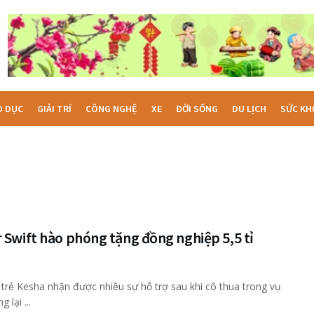
O DỤC
GIẢI TRÍ
CÔNG NGHỆ
XE
ĐỜI SỐNG
DU LỊCH
SỨC KH
 Swift hào phóng tặng đồng nghiệp 5,5 tỉ
 trẻ Kesha nhận được nhiều sự hỗ trợ sau khi cô thua trong vụ
 lại ...