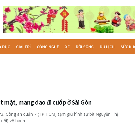
O DỤC
GIẢI TRÍ
CÔNG NGHỆ
XE
ĐỜI SỐNG
DU LỊCH
SỨC KH
t mặt, mang dao đi cướp ở Sài Gòn
3, Công an quận 7 (TP HCM) tạm giữ hình sự bà Nguyễn Thị
uổi) về hành ...