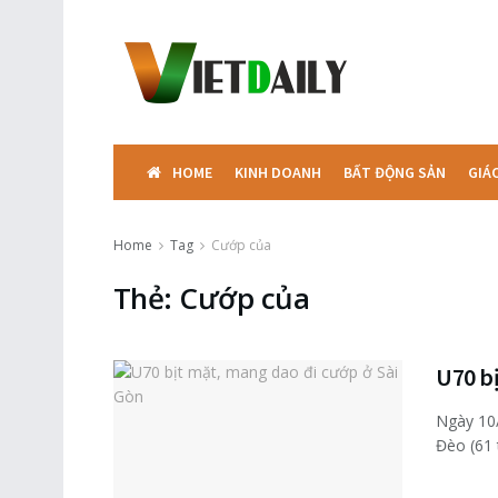
HOME
KINH DOANH
BẤT ĐỘNG SẢN
GIÁ
Home
Tag
Cướp của
Thẻ:
Cướp của
U70 bị
Ngày 10/
Đèo (61 t