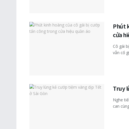
Phút k
cửa hi
Cô gái b
vẫn cố gi
Truy l
Nghe tiế
can cùng