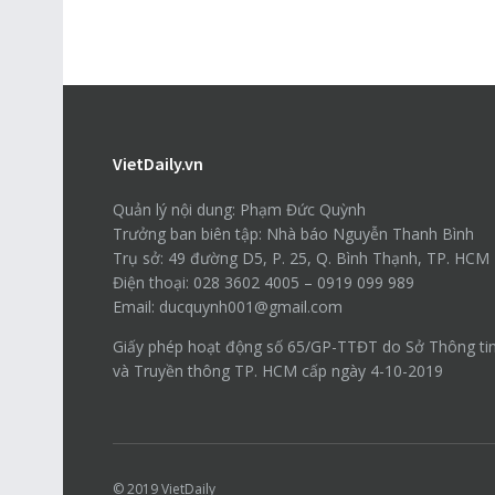
VietDaily.vn
Quản lý nội dung: Phạm Đức Quỳnh
Trưởng ban biên tập: Nhà báo Nguyễn Thanh Bình
Trụ sở: 49 đường D5, P. 25, Q. Bình Thạnh, TP. HCM
Điện thoại: 028 3602 4005 – 0919 099 989
Email: ducquynh001@gmail.com
Giấy phép hoạt động số 65/GP-TTĐT do Sở Thông ti
và Truyền thông TP. HCM cấp ngày 4-10-2019
© 2019
VietDaily