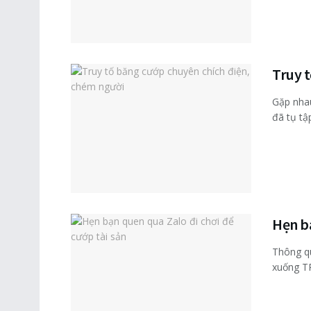
Truy 
Gặp nhau
đã tụ tập
Hẹn bạ
Thông qu
xuống TP