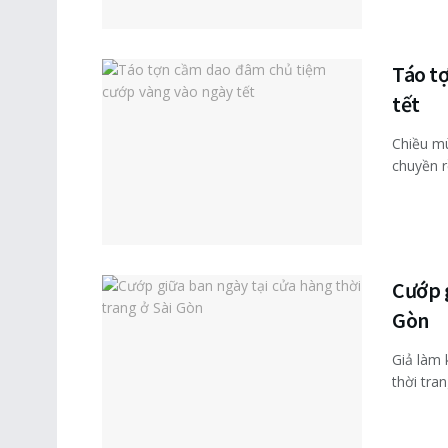
Táo t
tết
Chiều m
chuyền r
Cướp g
Gòn
Giả làm 
thời tra