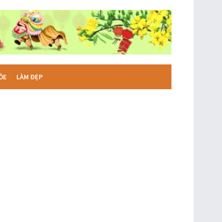
ỎE
LÀM ĐẸP