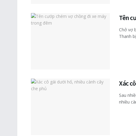
Tên c
Chở vợ b
Thanh bị
Xác cô
Sau nhiề
nhiều càn