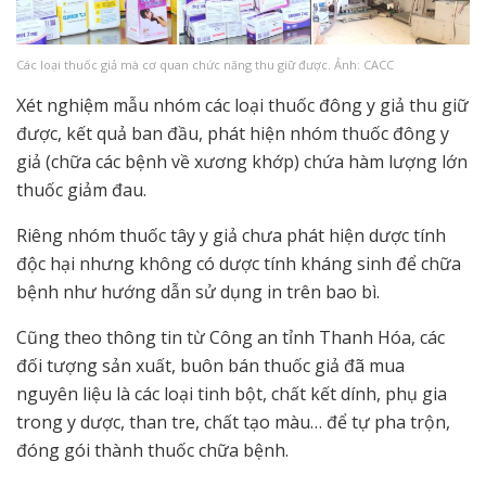
Các loại thuốc giả mà cơ quan chức năng thu giữ được. Ảnh: CACC
Xét nghiệm mẫu nhóm các loại thuốc đông y giả thu giữ
được, kết quả ban đầu, phát hiện nhóm thuốc đông y
giả (chữa các bệnh về xương khớp) chứa hàm lượng lớn
thuốc giảm đau.
Riêng nhóm thuốc tây y giả chưa phát hiện dược tính
độc hại nhưng không có dược tính kháng sinh để chữa
bệnh như hướng dẫn sử dụng in trên bao bì.
Cũng theo thông tin từ Công an tỉnh Thanh Hóa, các
đối tượng sản xuất, buôn bán thuốc giả đã mua
nguyên liệu là các loại tinh bột, chất kết dính, phụ gia
trong y dược, than tre, chất tạo màu… để tự pha trộn,
đóng gói thành thuốc chữa bệnh.