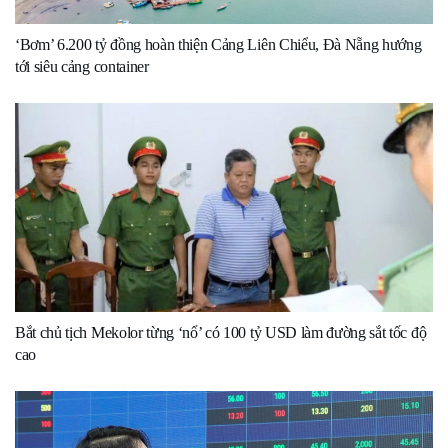
‘Bơm’ 6.200 tỷ đồng hoàn thiện Cảng Liên Chiểu, Đà Nẵng hướng
tới siêu cảng container
Bắt chủ tịch Mekolor từng ‘nổ’ có 100 tỷ USD làm đường sắt tốc độ
cao