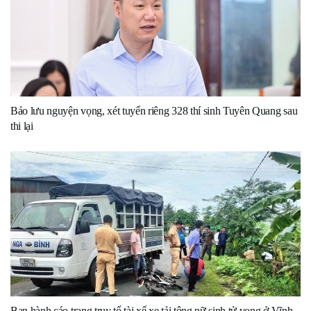
Bảo lưu nguyện vọng, xét tuyển riêng 328 thí sinh Tuyên Quang sau
thi lại
Ban hành cáo trạng truy tố tài xế xe tải tông nữ sinh tử vong ở Vĩnh