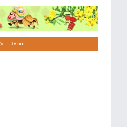
ỎE
LÀM ĐẸP