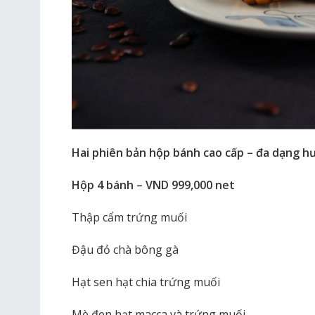
Hai phiên bản hộp bánh cao cấp – đa dạng hư
Hộp 4 bánh – VND 999,000 net
Thập cẩm trứng muối
Đậu đỏ chà bông gà
Hạt sen hạt chia trứng muối
Mè đen hạt macca và trứng muối