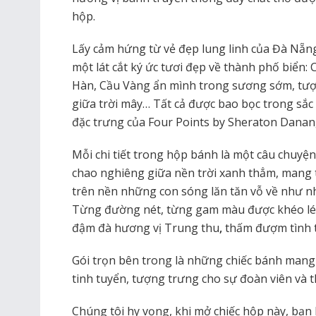
hộp.
Lấy cảm hứng từ vẻ đẹp lung linh của Đà Nẵn
một lát cắt ký ức tươi đẹp về thành phố biển:
Hàn, Cầu Vàng ẩn mình trong sương sớm, tượ
giữa trời mây… Tất cả được bao bọc trong sắc 
đặc trưng của Four Points by Sheraton Danan
Mỗi chi tiết trong hộp bánh là một câu chuyện
chao nghiêng giữa nền trời xanh thẳm, mang 
trên nền những con sóng lăn tăn vỗ về như nh
Từng đường nét, từng gam màu được khéo léo
đậm đà hương vị Trung thu
,
thấm đượm tình 
Gói trọn bên trong là những chiếc bánh mang
tinh tuyển, tượng trưng cho sự đoàn viên và 
Chúng tôi hy vọng, khi mở chiếc hộp này, bạ