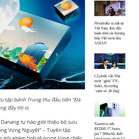
Moonfolks ra mắt tại
Việt Nam, thúc đẩy
hành trình các thương
hiệu Việt vươn tầm
ASEAN
Cổ phiếu vốn Nhà
nước ‘gánh’ VN-
Index, thị trường
‘xanh vỏ, đỏ lòng’
u tập bánh Trung thu đầu tiên “Đà
g đầy thi vị.
Danang tự hào giới thiệu bộ sưu
Xiaomi ra mắt
ẵng Vọng Nguyệt” – Tuyển tập
REDMI 17 Series,
pin 7.500mAh, thiết
 gói ghém tinh tế trong từng chiếc
kế trẻ trung, giá từ 5,5