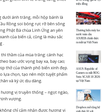
triệu đồng
g dưới ánh trăng, mỗi hộp bánh là
 Cầu Rồng soi bóng rực rỡ bên sông
ng Phật Bà chùa Linh Ứng an yên
Thương hiệu máy lọc
nước toàn cầu
xanh của biển cả, cũng là màu sắc
ANJIER chính thức
g .
ra mắt tại Việt Nam
 thì thầm của mùa trăng: cánh hạc
theo bao ước vọng bay xa, bay cao;
ịp thở của thành phố biển xinh đẹp.
ASUS Republic of
Gamers ra mắt ROG
 lựa chọn, tạo nên một tuyệt phẩm
Strix SCAR 18 2026
thân
và ký ức dịu dàng.
tại Việt Nam
 hương vị truyền thống – ngọt ngào,
thịnh vượng.
Dropbox mở rộng hệ
n không chỉ cảm nhận được hương vị
sinh thái AI với