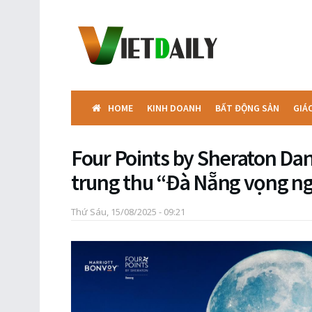
HOME
KINH DOANH
BẤT ĐỘNG SẢN
GIÁ
Four Points by Sheraton Da
trung thu “Đà Nẵng vọng n
Thứ Sáu, 15/08/2025 - 09:21