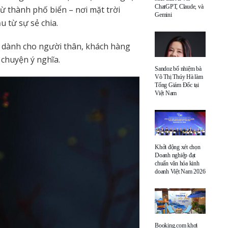
ChatGPT, Claude, và
ừ thành phố biển – nơi mặt trời
Gemini
 từ sự sẻ chia.
 dành cho người thân, khách hàng
u chuyện ý nghĩa.
Sandoz bổ nhiệm bà
Võ Thị Thúy Hà làm
Tổng Giám Đốc tại
Việt Nam
Khởi động xét chọn
Doanh nghiệp đạt
chuẩn văn hóa kinh
doanh Việt Nam 2026
Booking.com khơi