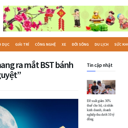
O DỤC
GIẢI TRÍ
CÔNG NGHỆ
XE
ĐỜI SỐNG
DU LỊCH
SỨC KH
nang ra mắt BST bánh
Tin cập nhật
guyệt”
Đề xuất giảm 30%
thuế cho hộ, cá nhân
kinh doanh, doanh
nghiệp thu dưới 10 tỷ
đồng