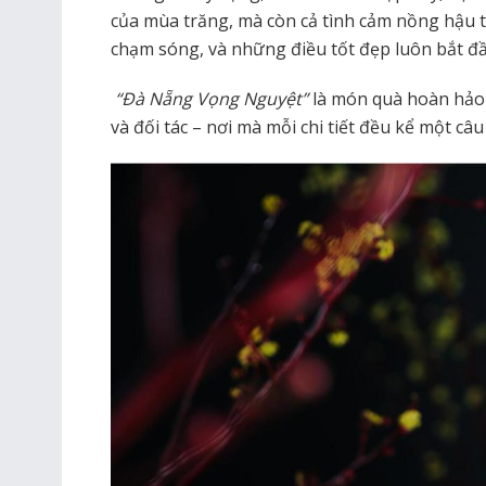
của mùa trăng, mà còn cả tình cảm nồng hậu t
chạm sóng, và những điều tốt đẹp luôn bắt đầu
“Đà Nẵng Vọng Nguyệt”
là món quà hoàn hảo
và đối tác – nơi mà mỗi chi tiết đều kể một câ