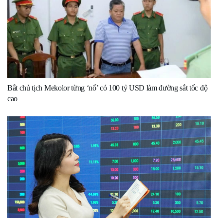
Bắt chủ tịch Mekolor từng ‘nổ’ có 100 tỷ USD làm đường sắt tốc độ
cao