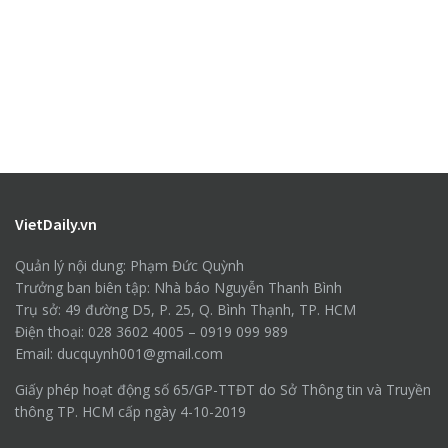
VietDaily.vn
Quản lý nội dung: Phạm Đức Quỳnh
Trưởng ban biên tập: Nhà báo Nguyễn Thanh Bình
Trụ sở: 49 đường D5, P. 25, Q. Bình Thạnh, TP. HCM
Điện thoại: 028 3602 4005 – 0919 099 989
Email: ducquynh001@gmail.com
Giấy phép hoạt động số 65/GP-TTĐT do Sở Thông tin và Truyền
thông TP. HCM cấp ngày 4-10-2019