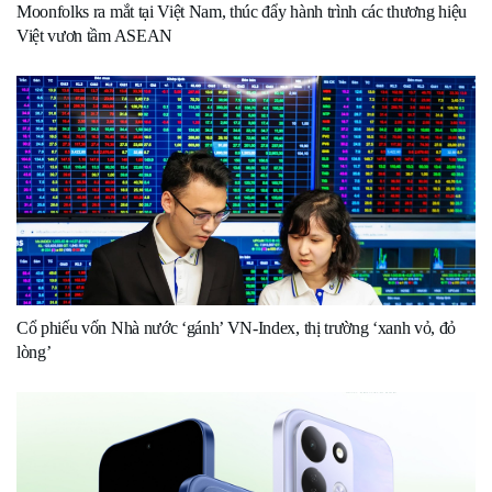
Moonfolks ra mắt tại Việt Nam, thúc đẩy hành trình các thương hiệu
Việt vươn tầm ASEAN
Cổ phiếu vốn Nhà nước ‘gánh’ VN-Index, thị trường ‘xanh vỏ, đỏ
lòng’