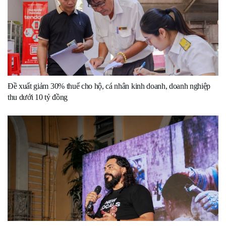
Đề xuất giảm 30% thuế cho hộ, cá nhân kinh doanh, doanh nghiệp
thu dưới 10 tỷ đồng