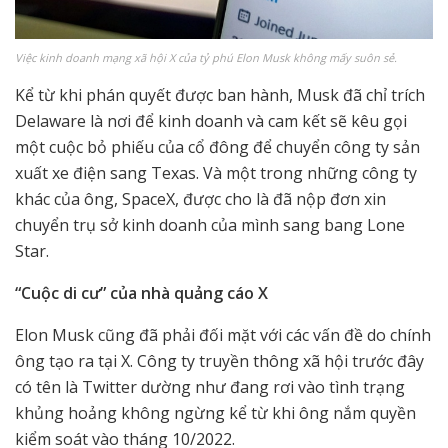
Việc kinh doanh mạng xã hội X của tỷ phú Elon Musk không mấy suôn sẻ.
Kể từ khi phán quyết được ban hành, Musk đã chỉ trích
Delaware là nơi để kinh doanh và cam kết sẽ kêu gọi
một cuộc bỏ phiếu của cổ đông để chuyển công ty sản
xuất xe điện sang Texas. Và một trong những công ty
khác của ông, SpaceX, được cho là đã nộp đơn xin
chuyển trụ sở kinh doanh của mình sang bang Lone
Star.
“Cuộc di cư” của nhà quảng cáo X
Elon Musk cũng đã phải đối mặt với các vấn đề do chính
ông tạo ra tại X. Công ty truyền thông xã hội trước đây
có tên là Twitter dường như đang rơi vào tình trạng
khủng hoảng không ngừng kể từ khi ông nắm quyền
kiểm soát vào tháng 10/2022.