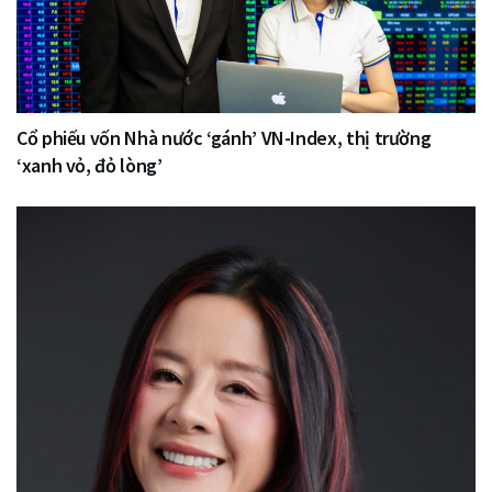
Cổ phiếu vốn Nhà nước ‘gánh’ VN-Index, thị trường
‘xanh vỏ, đỏ lòng’