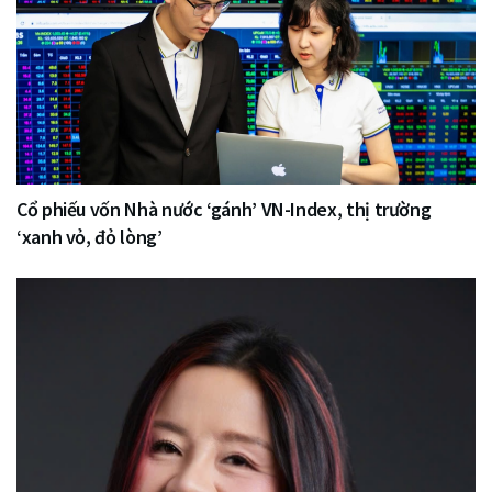
Cổ phiếu vốn Nhà nước ‘gánh’ VN-Index, thị trường
‘xanh vỏ, đỏ lòng’