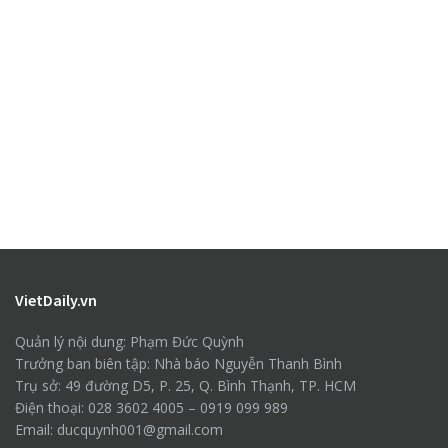
VietDaily.vn
Quản lý nội dung: Phạm Đức Quỳnh
Trưởng ban biên tập: Nhà báo Nguyễn Thanh Bình
Trụ sở: 49 đường D5, P. 25, Q. Bình Thạnh, TP. HCM
Điện thoại: 028 3602 4005 – 0919 099 989
Email: ducquynh001@gmail.com