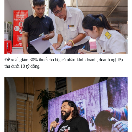
Đề xuất giảm 30% thuế cho hộ, cá nhân kinh doanh, doanh nghiệp
thu dưới 10 tỷ đồng