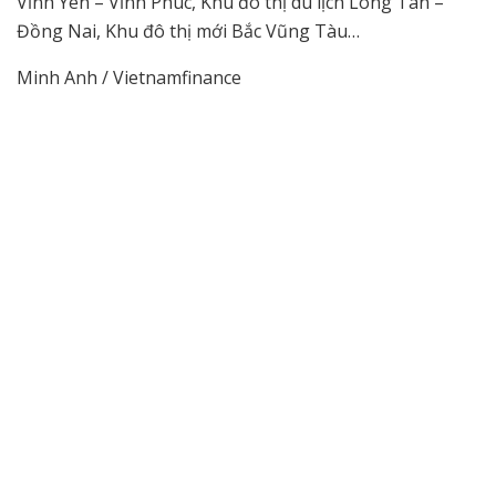
Vĩnh Yên – Vĩnh Phúc, Khu đô thị du lịch Long Tân –
Đồng Nai, Khu đô thị mới Bắc Vũng Tàu…
Minh Anh / Vietnamfinance