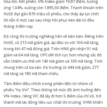
hóa lớn. Kết phiên, VN-Index giảm 19,87 điểm, tương
ứng 1,04%, xuống còn 1.895,50 điểm. Thanh khoản trên
HoSE đạt gần 870 triệu cổ phiếu, cho thấy áp lực chốt
lời vẫn ở mức cao sau nhịp hồi phục kéo dài từ đầu
tháng 4 đến nay.
Độ rộng thị trường nghiêng hẳn về bên bán. Riêng trên
HoSE, có 213 mã giảm giá, áp đảo so với 104 mã tăng,
trong khi 47 mã đứng giá. Trên HNX ghi nhận 91 mã
giảm và 64 mã tăng. UPCoM tích cực hơn nhưng sắc đỏ
vẫn chiếm ưu thế với 140 mã giảm và 109 mã tăng. Tính
chung trên cả ba sàn, thị trường có 444 mã giảm, 277
mã tăng và 180 mã tham chiếu.
Tâm điểm điều chỉnh trong phiên đến từ nhóm cổ
phiếu “họ Vin”. Theo thống kê mức độ ảnh hưởng đến
VN-Index, riêng VIC đã lấy đi hơn 5 điểm của chỉ số, trở
thành mã tác động tiêu cực nhất thị trường. VHM khiến