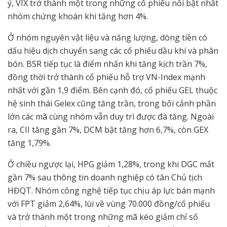
ý, VIX trở thành một trong những cổ phiếu nổi bật nhất
nhóm chứng khoán khi tăng hơn 4%.
Ở nhóm nguyên vật liệu và năng lượng, dòng tiền có
dấu hiệu dịch chuyển sang các cổ phiếu dầu khí và phân
bón. BSR tiếp tục là điểm nhấn khi tăng kịch trần 7%,
đồng thời trở thành cổ phiếu hỗ trợ VN-Index mạnh
nhất với gần 1,9 điểm. Bên cạnh đó, cổ phiếu GEL thuộc
hệ sinh thái Gelex cũng tăng trần, trong bối cảnh phần
lớn các mã cùng nhóm vẫn duy trì được đà tăng. Ngoài
ra, CII tăng gần 7%, DCM bật tăng hơn 6,7%, còn GEX
tăng 1,79%.
Ở chiều ngược lại, HPG giảm 1,28%, trong khi DGC mất
gần 7% sau thông tin doanh nghiệp có tân Chủ tịch
HĐQT. Nhóm công nghệ tiếp tục chịu áp lực bán mạnh
với FPT giảm 2,64%, lùi về vùng 70.000 đồng/cổ phiếu
và trở thành một trong những mã kéo giảm chỉ số