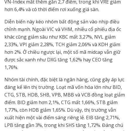
VN-Index mất thêm gần 2,7 điểm, trong khi VRE giảm
hơn 6,4% và có thời điểm rơi xuống giá sàn.
Diễn biến này kéo nhóm bất động sản vào nhịp điều
chỉnh mạnh. Ngoài VIC và VHM, nhiều cổ phiếu địa ốc
khác cũng giảm sâu như KBC mất 3,27%, NVL giảm
2,33%, VPI giảm 2,28%, TCH giảm 2,06% và KDH giảm
hơn 2%. Ở chiều ngược lại, một số mã midcap vẫn giữ
được sắc xanh như DXG tăng 1,62% hay CEO tăng
1,76%.
Nhóm tài chính, đặc biệt là ngân hàng, cũng gây áp lực
đáng kể lên thị trường. Loạt mã vốn hóa lớn như BID,
CTG, STB, HDB, SHB, VPB, MBB và VCB đồng loạt giảm
điểm. BID giảm hơn 2,1%, CTG mất 1,66%, STB giảm
1,77%, còn HDB giảm 1,65%. Dù vậy, thị trường vẫn
xuất hiện một vài điểm sáng riêng lẻ. EIB tăng 2,71%,
LPB tăng gần 3%, trong khi SHS tăng 1,72%. Đáng chú