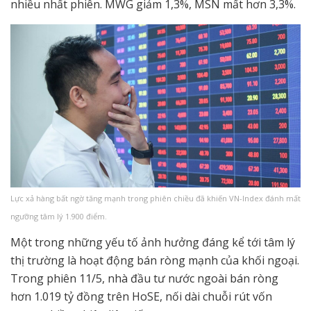
nhiều nhất phiên. MWG giảm 1,3%, MSN mất hơn 3,3%.
Lực xả hàng bất ngờ tăng mạnh trong phiên chiều đã khiến VN-Index đánh mất
ngưỡng tâm lý 1.900 điểm.
Một trong những yếu tố ảnh hưởng đáng kể tới tâm lý
thị trường là hoạt động bán ròng mạnh của khối ngoại.
Trong phiên 11/5, nhà đầu tư nước ngoài bán ròng
hơn 1.019 tỷ đồng trên HoSE, nối dài chuỗi rút vốn