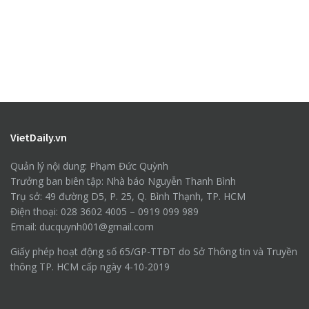
VietDaily.vn
Quản lý nội dung: Phạm Đức Quỳnh
Trưởng ban biên tập: Nhà báo Nguyễn Thanh Bình
Trụ sở: 49 đường D5, P. 25, Q. Bình Thạnh, TP. HCM
Điện thoại: 028 3602 4005 – 0919 099 989
Email: ducquynh001@gmail.com
Giấy phép hoạt động số 65/GP-TTĐT do Sở Thông tin và Truyền
thông TP. HCM cấp ngày 4-10-2019