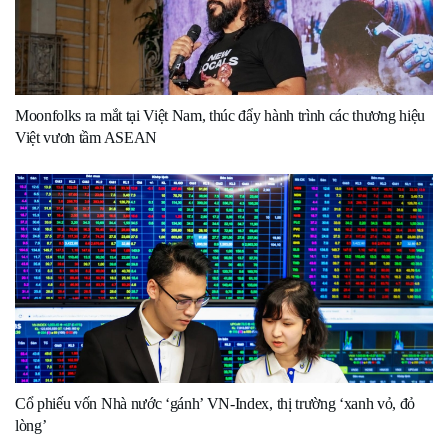
Moonfolks ra mắt tại Việt Nam, thúc đẩy hành trình các thương hiệu
Việt vươn tầm ASEAN
Cổ phiếu vốn Nhà nước ‘gánh’ VN-Index, thị trường ‘xanh vỏ, đỏ
lòng’