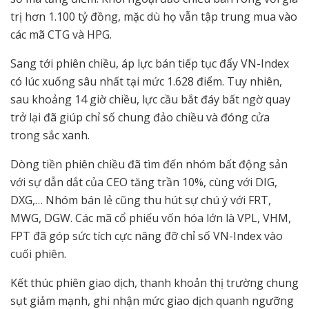
trị hơn 1.100 tỷ đồng, mặc dù họ vẫn tập trung mua vào
các mã CTG và HPG.
Sang tới phiên chiều, áp lực bán tiếp tục đẩy VN-Index
có lúc xuống sâu nhất tại mức 1.628 điểm. Tuy nhiên,
sau khoảng 14 giờ chiều, lực cầu bắt đáy bất ngờ quay
trở lại đã giúp chỉ số chung đảo chiều và đóng cửa
trong sắc xanh.
Dòng tiền phiên chiều đã tìm đến nhóm bất động sản
với sự dẫn dắt của CEO tăng trần 10%, cùng với DIG,
DXG,… Nhóm bán lẻ cũng thu hút sự chú ý với FRT,
MWG, DGW. Các mã cổ phiếu vốn hóa lớn là VPL, VHM,
FPT đã góp sức tích cực nâng đỡ chỉ số VN-Index vào
cuối phiên.
Kết thúc phiên giao dịch, thanh khoản thị trường chung
sụt giảm mạnh, ghi nhận mức giao dịch quanh ngưỡng