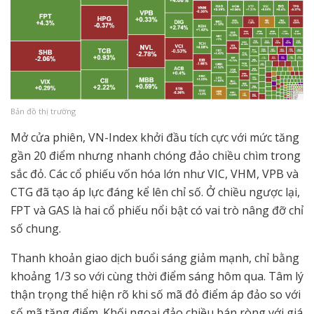
Bản đồ thị trường
Mở cửa phiên, VN-Index khởi đầu tích cực với mức tăng
gần 20 điểm nhưng nhanh chóng đảo chiều chìm trong
sắc đỏ. Các cổ phiếu vốn hóa lớn như VIC, VHM, VPB và
CTG đã tạo áp lực đáng kể lên chỉ số. Ở chiều ngược lại,
FPT và GAS là hai cổ phiếu nổi bật có vai trò nâng đỡ chỉ
số chung.
Thanh khoản giao dịch buổi sáng giảm mạnh, chỉ bằng
khoảng 1/3 so với cùng thời điểm sáng hôm qua. Tâm lý
thận trọng thể hiện rõ khi số mã đỏ điểm áp đảo so với
số mã tăng điểm. Khối ngoại đảo chiều bán ròng với giá