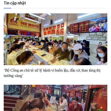
Tin cập nhật
‘Bộ Công an chủ trì xử lý hành vi buôn lậu, đầu cơ, thao túng thị
trường vàng’