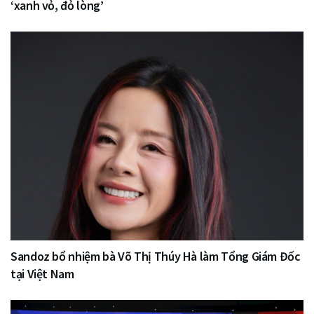
‘xanh vỏ, đỏ lòng’
Sandoz bổ nhiệm bà Võ Thị Thúy Hà làm Tổng Giám Đốc
tại Việt Nam