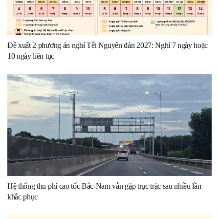
Đề xuất 2 phương án nghỉ Tết Nguyên đán 2027: Nghỉ 7 ngày hoặc
10 ngày liên tục
Hệ thống thu phí cao tốc Bắc-Nam vẫn gặp trục trặc sau nhiều lần
khắc phục