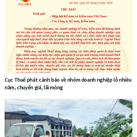
Cục Thuế phát cảnh báo về nhóm doanh nghiệp lỗ nhiều
năm, chuyển giá, lãi mỏng