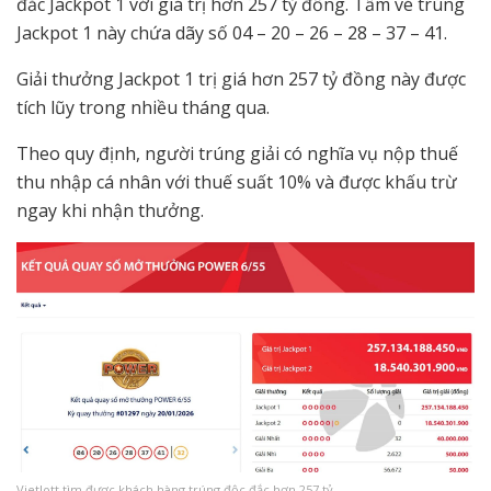
đắc Jackpot 1 với giá trị hơn 257 tỷ đồng. Tấm vé trúng
Jackpot 1 này chứa dãy số 04 – 20 – 26 – 28 – 37 – 41.
Giải thưởng Jackpot 1 trị giá hơn 257 tỷ đồng này được
tích lũy trong nhiều tháng qua.
Theo quy định, người trúng giải có nghĩa vụ nộp thuế
thu nhập cá nhân với thuế suất 10% và được khấu trừ
ngay khi nhận thưởng.
Vietlott tìm được khách hàng trúng độc đắc hơn 257 tỷ