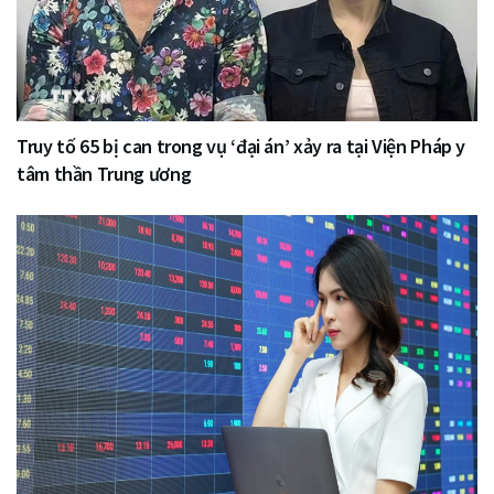
Truy tố 65 bị can trong vụ ‘đại án’ xảy ra tại Viện Pháp y
tâm thần Trung ương