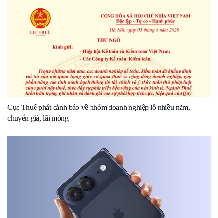
Cục Thuế phát cảnh báo về nhóm doanh nghiệp lỗ nhiều năm,
chuyển giá, lãi mỏng