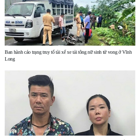
Ban hành cáo trạng truy tố tài xế xe tải tông nữ sinh tử vong ở Vĩnh
Long