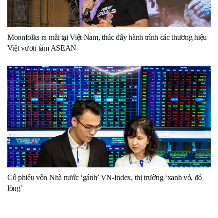
Moonfolks ra mắt tại Việt Nam, thúc đẩy hành trình các thương hiệu
Việt vươn tầm ASEAN
Cổ phiếu vốn Nhà nước ‘gánh’ VN-Index, thị trường ‘xanh vỏ, đỏ
lòng’