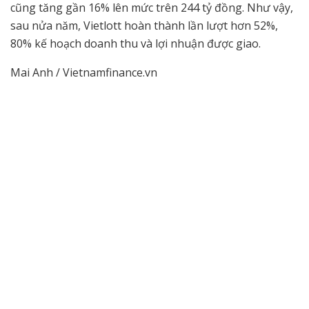
cũng tăng gần 16% lên mức trên 244 tỷ đồng. Như vậy,
sau nửa năm, Vietlott hoàn thành lần lượt hơn 52%,
80% kế hoạch doanh thu và lợi nhuận được giao.
Mai Anh / Vietnamfinance.vn