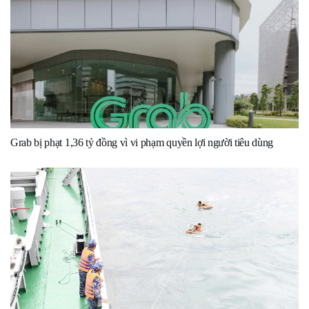
Grab bị phạt 1,36 tỷ đồng vì vi phạm quyền lợi người tiêu dùng