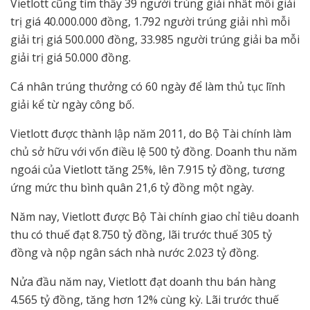
Vietlott cũng tìm thấy 39 người trúng giải nhất mỗi giải
trị giá 40.000.000 đồng, 1.792 người trúng giải nhì mỗi
giải trị giá 500.000 đồng, 33.985 người trúng giải ba mỗi
giải trị giá 50.000 đồng.
Cá nhân trúng thưởng có 60 ngày để làm thủ tục lĩnh
giải kể từ ngày công bố.
Vietlott được thành lập năm 2011, do Bộ Tài chính làm
chủ sở hữu với vốn điều lệ 500 tỷ đồng. Doanh thu năm
ngoái của Vietlott tăng 25%, lên 7.915 tỷ đồng, tương
ứng mức thu bình quân 21,6 tỷ đồng một ngày.
Năm nay, Vietlott được Bộ Tài chính giao chỉ tiêu doanh
thu có thuế đạt 8.750 tỷ đồng, lãi trước thuế 305 tỷ
đồng và nộp ngân sách nhà nước 2.023 tỷ đồng.
Nửa đầu năm nay, Vietlott đạt doanh thu bán hàng
4.565 tỷ đồng, tăng hơn 12% cùng kỳ. Lãi trước thuế