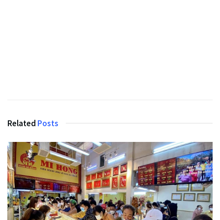
Related
Posts