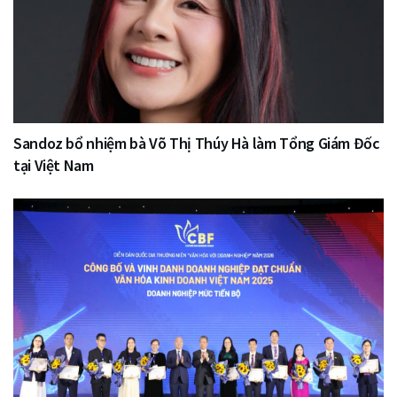
Sandoz bổ nhiệm bà Võ Thị Thúy Hà làm Tổng Giám Đốc
tại Việt Nam