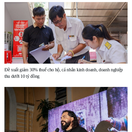
Đề xuất giảm 30% thuế cho hộ, cá nhân kinh doanh, doanh nghiệp
thu dưới 10 tỷ đồng